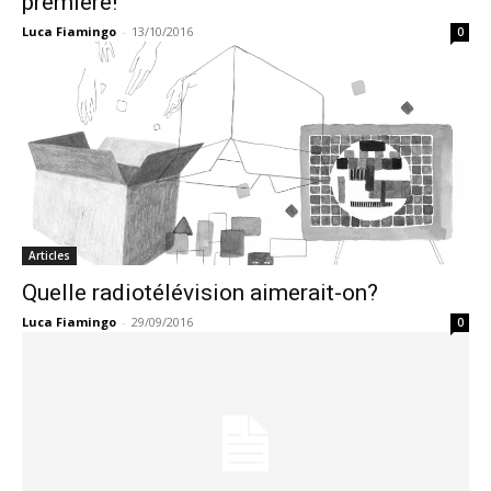
première!
Luca Fiamingo
-
13/10/2016
0
Articles
Quelle radiotélévision aimerait-on?
Luca Fiamingo
-
29/09/2016
0