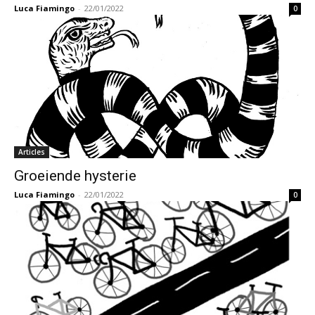
Luca Fiamingo
-
22/01/2022
0
Articles
Groeiende hysterie
Luca Fiamingo
-
22/01/2022
0