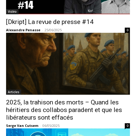
Vidéo
[Dkript] La revue de presse #14
Alexandre Penasse
-
25/06/2025
0
Articles
2025, la trahison des morts – Quand les
héritiers des collabos paradent et que les
libérateurs sont effacés
Serge Van Cutsem
-
06/05/2025
0