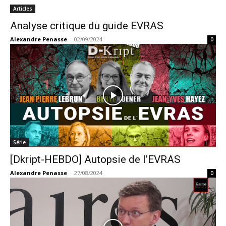
Articles
Analyse critique du guide EVRAS
Alexandre Penasse
-
02/09/2024
0
Série
[Dkript-HEBDO] Autopsie de l’EVRAS
Alexandre Penasse
-
27/08/2024
0