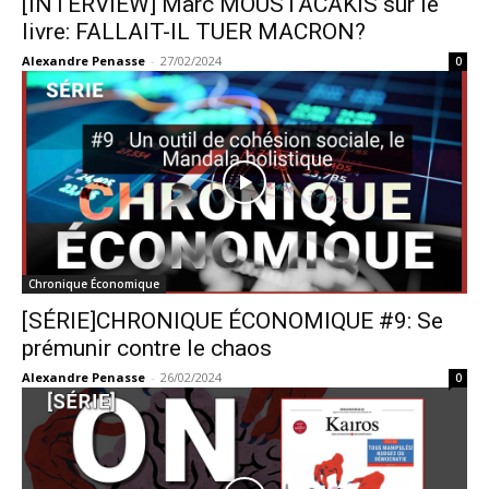
[INTERVIEW] Marc MOUSTACAKIS sur le
livre: FALLAIT-IL TUER MACRON?
Alexandre Penasse
-
27/02/2024
0
Chronique Économique
[SÉRIE]CHRONIQUE ÉCONOMIQUE #9: Se
prémunir contre le chaos
Alexandre Penasse
-
26/02/2024
0