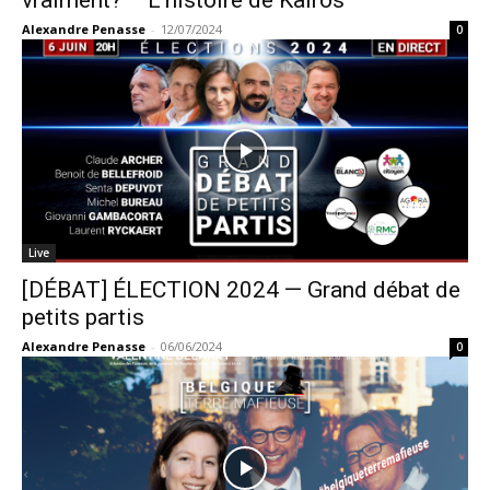
vraiment? – L’histoire de Kairos
Alexandre Penasse
-
12/07/2024
0
Live
[DÉBAT] ÉLECTION 2024 — Grand débat de
petits partis
Alexandre Penasse
-
06/06/2024
0