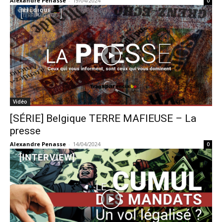
Alexandre Penasse
-
19/04/2024
0
Vidéo
[SÉRIE] Belgique TERRE MAFIEUSE – La
presse
Alexandre Penasse
-
14/04/2024
0