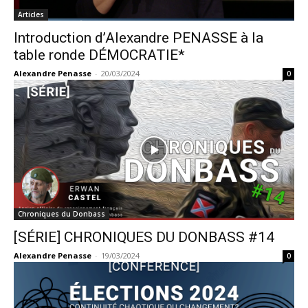
Articles
Introduction d’Alexandre PENASSE à la
table ronde DÉMOCRATIE*
Alexandre Penasse
-
20/03/2024
0
Chroniques du Donbass
[SÉRIE] CHRONIQUES DU DONBASS #14
Alexandre Penasse
-
19/03/2024
0