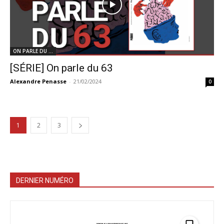
ON PARLE DU ...
[SÉRIE] On parle du 63
Alexandre Penasse
-
21/02/2024
0
1
2
3
DERNIER NUMÉRO