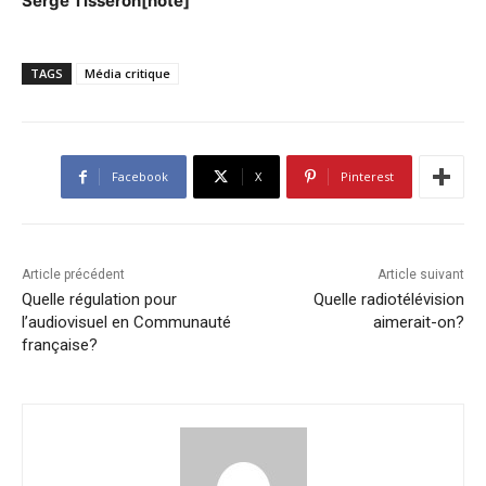
Serge Tisseron[note]
TAGS
Média critique
Facebook
X
Pinterest
Article précédent
Article suivant
Quelle régulation pour
Quelle radiotélévision
l’audiovisuel en Communauté
aimerait-on?
française?