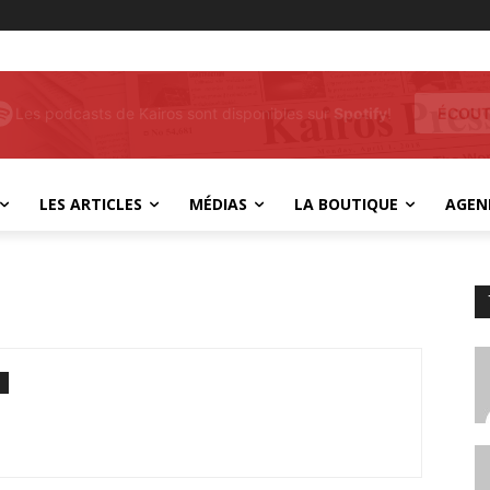
Kairos 24
, vous permet de voir ou revoir nos
REGARD
anciennes émissions
LES ARTICLES
MÉDIAS
LA BOUTIQUE
AGEN