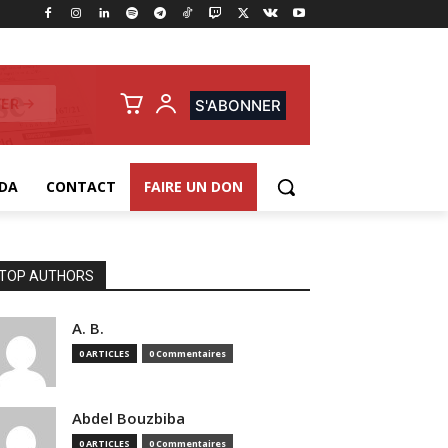
ER →
S'ABONNER
DA
CONTACT
FAIRE UN DON
TOP AUTHORS
A. B.
0 ARTICLES
0 Commentaires
Abdel Bouzbiba
0 ARTICLES
0 Commentaires