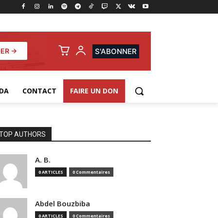
ER →
S'ABONNER
DA
CONTACT
FAIRE UN DON
TOP AUTHORS
A. B.
0 ARTICLES
0 Commentaires
Abdel Bouzbiba
0 ARTICLES
0 Commentaires