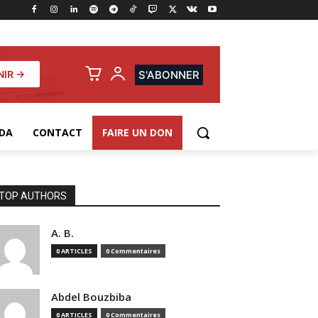
NIR →
S'ABONNER
DA
CONTACT
FAIRE UN DON
TOP AUTHORS
A. B.
0 ARTICLES
0 Commentaires
Abdel Bouzbiba
0 ARTICLES
0 Commentaires