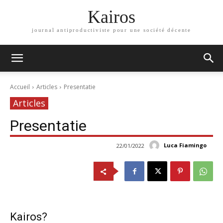
Kairos
journal antiproductiviste pour une société décente
Accueil
Articles
Presentatie
Articles
Presentatie
Luca Fiamingo
22/01/2022
Kairos?