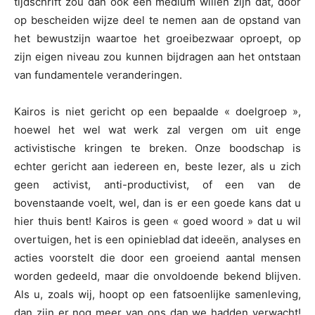
tijdschrift zou dan ook een medium willen zijn dat, door
op bescheiden wijze deel te nemen aan de opstand van
het bewustzijn waartoe het groeibezwaar oproept, op
zijn eigen niveau zou kunnen bijdragen aan het ontstaan
van fundamentele veranderingen.
Kairos is niet gericht op een bepaalde « doelgroep »,
hoewel het wel wat werk zal vergen om uit enge
activistische kringen te breken. Onze boodschap is
echter gericht aan iedereen en, beste lezer, als u zich
geen activist, anti-productivist, of een van de
bovenstaande voelt, wel, dan is er een goede kans dat u
hier thuis bent! Kairos is geen « goed woord » dat u wil
overtuigen, het is een opinieblad dat ideeën, analyses en
acties voorstelt die door een groeiend aantal mensen
worden gedeeld, maar die onvoldoende bekend blijven.
Als u, zoals wij, hoopt op een fatsoenlijke samenleving,
dan zijn er nog meer van ons dan we hadden verwacht!