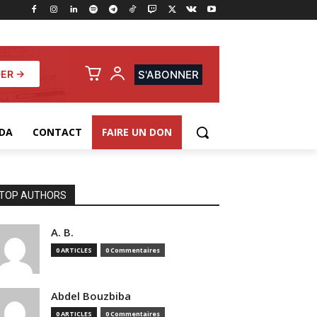
ER →
S'ABONNER
DA
CONTACT
FAIRE UN DON
TOP AUTHORS
A. B.
0 ARTICLES
0 Commentaires
Abdel Bouzbiba
0 ARTICLES
0 Commentaires