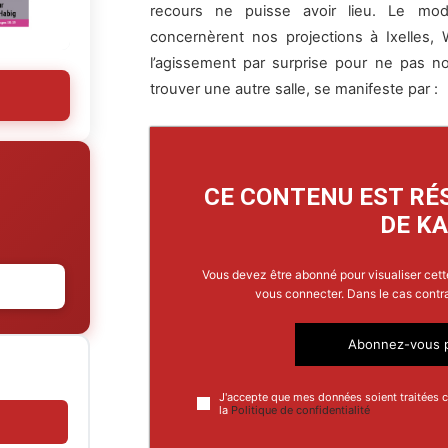
recours ne puisse avoir lieu. Le mod
concernèrent nos projections à Ixelles, 
l’agissement par surprise pour ne pas n
trouver une autre salle, se manifeste par :
CE CONTENU EST RÉ
DE KA
Vous devez être abonné pour visualiser cett
vous connecter. Dans le cas contr
Abonnez-vous p
J'accepte que mes données soient traitées
la
Politique de confidentialité