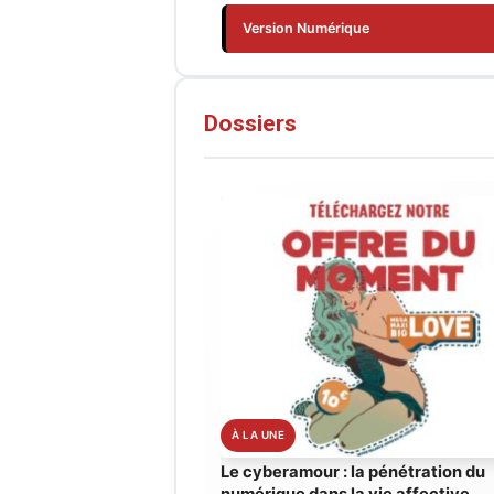
Version Numérique
Dossiers
Le cyberamour : la pénétration du
numérique dans la vie affective