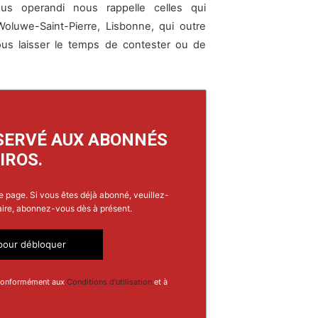
us operandi nous rappelle celles qui
Woluwe-Saint-Pierre, Lisbonne, qui outre
ous laisser le temps de contester ou de
SERVÉ AUX ABONNÉS
IROS.
e page. Si vous êtes déjà abonné, veuillez-
aire, abonnez-vous dès à présent.
our débloquer
 conformément aux
Conditions d'utilisation
et à