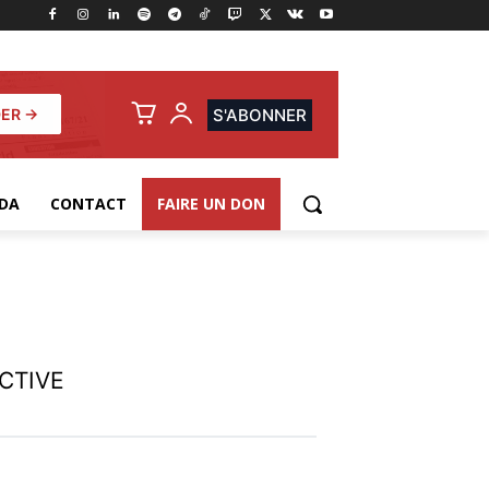
ER →
S'ABONNER
DA
CONTACT
FAIRE UN DON
CTIVE