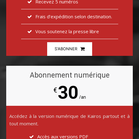
Recevez 5 numéros
Frais d’expédition selon destination.
Vous soutenez la presse libre
S'ABONNER
Abonnement numérique
30
€
/an
Accédez à la version numérique de Kairos partout et à
tout moment.
Accès aux versions PDF