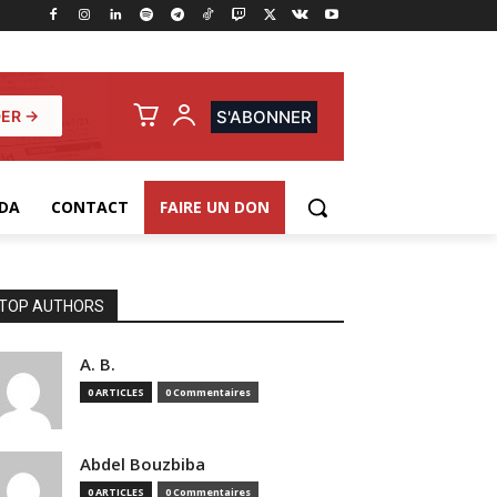
ER →
S'ABONNER
DA
CONTACT
FAIRE UN DON
TOP AUTHORS
A. B.
0 ARTICLES
0 Commentaires
Abdel Bouzbiba
0 ARTICLES
0 Commentaires