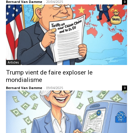
Bernard Van Damme
-
20/04/2025
0
Articles
Trump vient de faire exploser le
mondialisme
Bernard Van Damme
-
09/04/2025
0