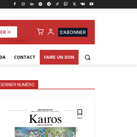
ER →
S'ABONNER
DA
CONTACT
FAIRE UN DON
DERNIER NUMÉRO