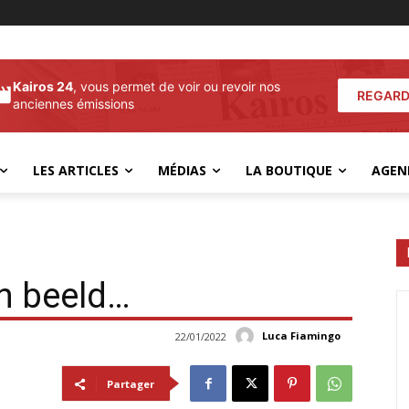
Kairos 24
, vous permet de voir ou revoir nos
REGARD
anciennes émissions
LES ARTICLES
MÉDIAS
LA BOUTIQUE
AGEN
en beeld…
Luca Fiamingo
22/01/2022
Partager