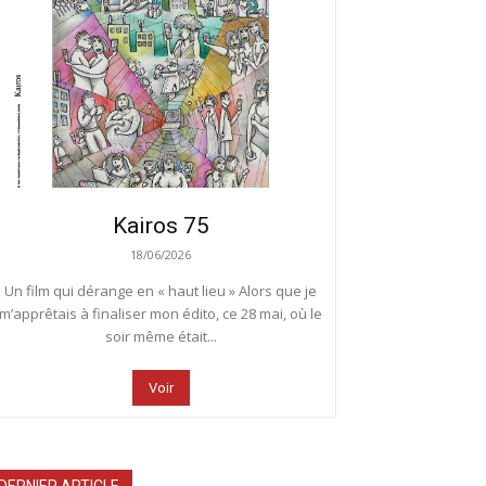
Kairos 75
18/06/2026
Un film qui dérange en « haut lieu » Alors que je
m’apprêtais à finaliser mon édito, ce 28 mai, où le
soir même était...
Voir