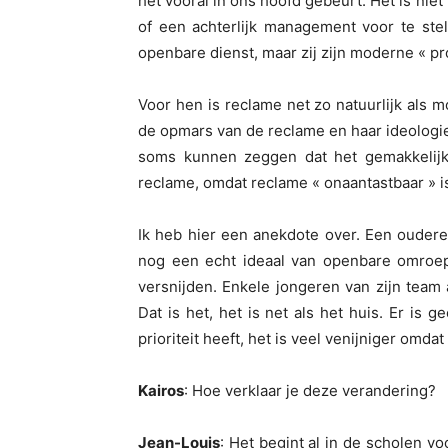
het vooral in ons hoofd gebeurt. Het is nie
of een achterlijk management voor te stel
openbare dienst, maar zij zijn moderne « pro
Voor hen is reclame net zo natuurlijk als m
de opmars van de reclame en haar ideologie i
soms kunnen zeggen dat het gemakkelijke
reclame, omdat reclame « onaantastbaar » i
Ik heb hier een anekdote over. Een ouder
nog een echt ideaal van openbare omroep
versnijden. Enkele jongeren van zijn team
Dat is het, het is net als het huis. Er is
prioriteit heeft, het is veel venijniger omda
Kairos
: Hoe verklaar je deze verandering?
Jean-Louis
: Het begint al in de scholen v