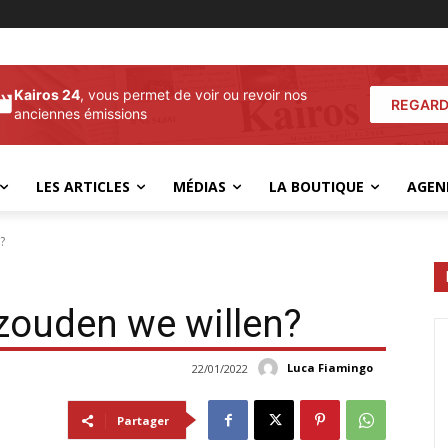
Kairos 24
, vous permet de voir ou revoir nos
REGARD
anciennes émissions
LES ARTICLES
MÉDIAS
LA BOUTIQUE
AGEN
?
zouden we willen?
Luca Fiamingo
22/01/2022
Partager