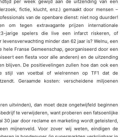
dtijd per week gewijd aan de uitzending van een
rzoek, fictie, klucht, enz.) gemaakt door mensen –
ofessionals van de openbare dienst: niet nog duurder!
 om tegen extravagante prijzen internationale
-jarige spelers die live een infarct riskeren, of
r levensverwachting minder dan 62 jaar is? Welnu, een
t de hele Franse Gemeenschap, georganiseerd door een
eert een fiesta voor alle anderen) en de uitzending
en blijven. De positievelingen zullen hoe dan ook een
 stijl van voetbal of wielrennen op TF1 dat de
itzendt. Geraamde kosten: verscheidene miljoenen
ren uitvinden), dan moet deze ongetwijfeld beginnen
edrijf te verwijderen, want proberen een fatsoenlijke
al 30 jaar door reclame en marketing wordt geteisterd,
een mijnenveld. Voor zover wij weten, eindigen de
oberen in hondenvoer (in supermarkten verkrijgbaar in