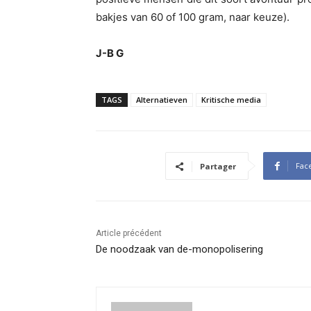
bakjes van 60 of 100 gram, naar keuze).
J-B G
TAGS
Alternatieven
Kritische media
Fac
Partager
Article précédent
De noodzaak van de-monopolisering