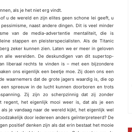
nen, als je het niet erg vindt.
of u de wereld en zijn elites geen schone lei geeft, u
n pessimisme, naast andere dingen. Dit is veel minder
sme van de media-advertentie mentaliteit, die is
eine stappen en pleisterspecialisten. Als de Titanic
jsberg zeker kunnen zien. Laten we er meer in geloven
an alle werelden. De deskundigen van dit supertop-
aan liberaal rechts te vinden is – met een bijzondere
maken ons eigenlijk een beetje moe. Zij doen ons een
de waarnemers dat de grote jagers waardig is, die op
 een spreeuw in de lucht kunnen doorboren en trots
panning. Zij zijn zo scherpzinnig dat zij zonder
regent, het eigenlijk mooi weer is, dat als je een
t als je vandaag naar de wereld kijkt, het eigenlijk wel
 noodzakelijk door iedereen anders geïnterpreteerd? De
tegen positief denken zijn als dat erin bestaat het mooie