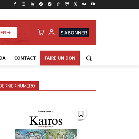
ER →
S'ABONNER
DA
CONTACT
FAIRE UN DON
DERNIER NUMÉRO