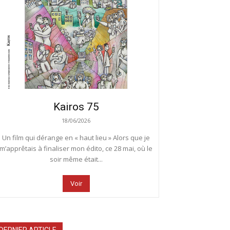
Kairos 75
18/06/2026
Un film qui dérange en « haut lieu » Alors que je
m’apprêtais à finaliser mon édito, ce 28 mai, où le
soir même était...
Voir