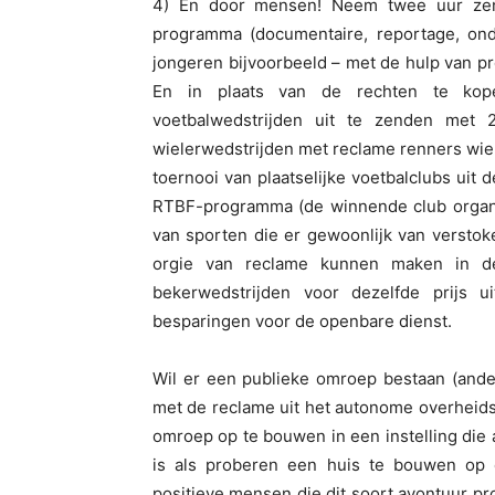
4) En door mensen! Neem twee uur zen
programma (documentaire, reportage, onde
jongeren bijvoorbeeld – met de hulp van pr
En in plaats van de rechten te kopen
voetbalwedstrijden uit te zenden met 23
wielerwedstrijden met reclame renners wie
toernooi van plaatselijke voetbalclubs ui
RTBF-programma (de winnende club organis
van sporten die er gewoonlijk van verstok
orgie van reclame kunnen maken in de
bekerwedstrijden voor dezelfde prijs u
besparingen voor de openbare dienst.
Wil er een publieke omroep bestaan (ande
met de reclame uit het autonome overheidsb
omroep op te bouwen in een instelling die 
is als proberen een huis te bouwen op 
positieve mensen die dit soort avontuur pr