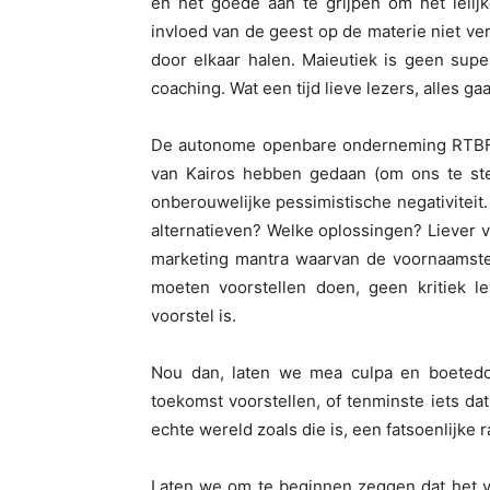
en het goede aan te grijpen om het leli
invloed van de geest op de materie niet v
door elkaar halen. Maieutiek is geen sup
coaching. Wat een tijd lieve lezers, alles ga
De autonome openbare onderneming RTBF b
van Kairos hebben gedaan (om ons te steu
onberouwelijke pessimistische negativiteit. 
alternatieven? Welke oplossingen? Liever vo
marketing mantra waarvan de voornaamste 
moeten voorstellen doen, geen kritiek le
voorstel is.
Nou dan, laten we mea culpa en boetedo
toekomst voorstellen, of tenminste iets da
echte wereld zoals die is, een fatsoenlijke r
Laten we om te beginnen zeggen dat het v