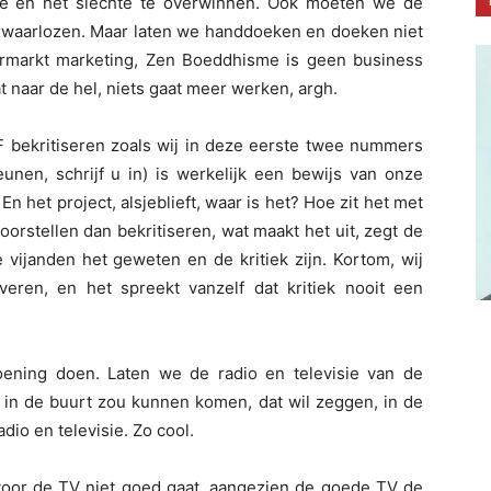
jke en het slechte te overwinnen. Ook moeten we de
erwaarlozen. Maar laten we handdoeken en doeken niet
ermarkt marketing, Zen Boeddhisme is geen business
at naar de hel, niets gaat meer werken, argh.
ekritiseren zoals wij in deze eerste twee nummers
nen, schrijf u in) is werkelijk een bewijs van onze
En het project, alsjeblieft, waar is het? Hoe zit het met
orstellen dan bekritiseren, wat maakt het uit, zegt de
vijanden het geweten en de kritiek zijn. Kortom, wij
veren, en het spreekt vanzelf dat kritiek nooit een
ening doen. Laten we de radio en televisie van de
t in de buurt zou kunnen komen, dat wil zeggen, in de
adio en televisie. Zo cool.
oor de TV niet goed gaat, aangezien de goede TV de