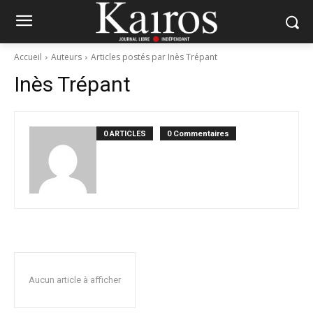
Accueil
Auteurs
Articles postés par Inès Trépant
Inès Trépant
0 ARTICLES
0 Commentaires
Aucun article à afficher