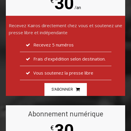
30
€
/an
Recevez Kairos directement chez vous et soutenez une
presse libre et indépendante
Recevez 5 numéros
Frais d’expédition selon destination.
Vous soutenez la presse libre
S'ABONNER
Abonnement numérique
30
€