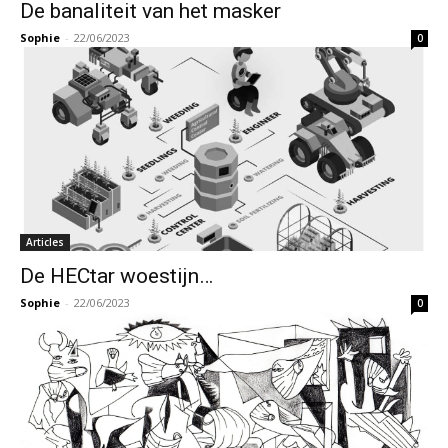
De banaliteit van het masker
Sophie
-
22/06/2023
0
Articles
De HECtar woestijn…
Sophie
-
22/06/2023
0