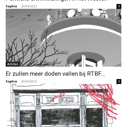
Sophie
-
20/04/2023
0
Articles
Er zullen meer doden vallen bij RTBF…
Sophie
-
20/04/2023
0