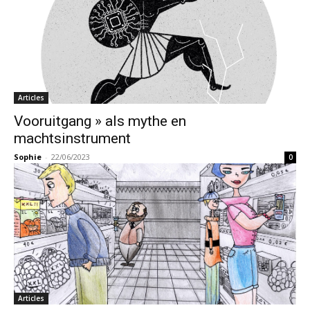
Articles
Vooruitgang » als mythe en
machtsinstrument
Sophie
-
22/06/2023
0
Articles