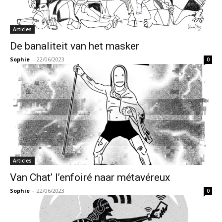
Articles
De banaliteit van het masker
Sophie
-
22/06/2023
0
Articles
Van Chat’ l’enfoiré naar métavéreux
Sophie
-
22/06/2023
0