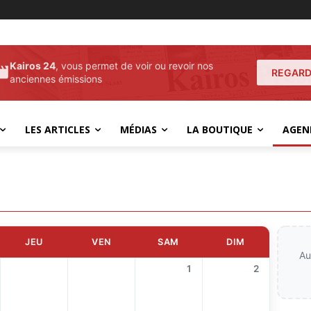
Kairos 24
, vous permet de voir ou revoir nos
REGARD
anciennes émissions
LES ARTICLES
MÉDIAS
LA BOUTIQUE
AGEN
JEU
VEN
SAM
DIM
Au
1
2