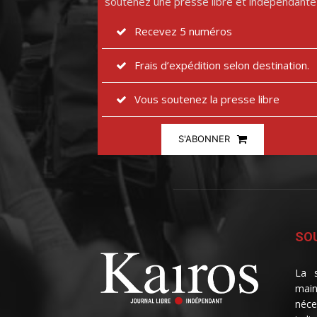
soutenez une presse libre et indépendante
Recevez 5 numéros
Frais d’expédition selon destination.
Vous soutenez la presse libre
S'ABONNER
SOU
La s
main
néce