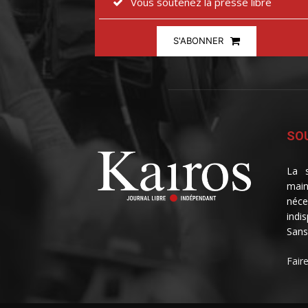
Vous soutenez la presse libre
S'ABONNER
SOU
La s
main
néce
indi
Sans
Fair