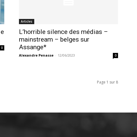
Articles
de
L’horrible silence des médias –
mainstream – belges sur
Assange*
0
Alexandre Penasse
-
12/06/2023
0
Page 1 sur 8