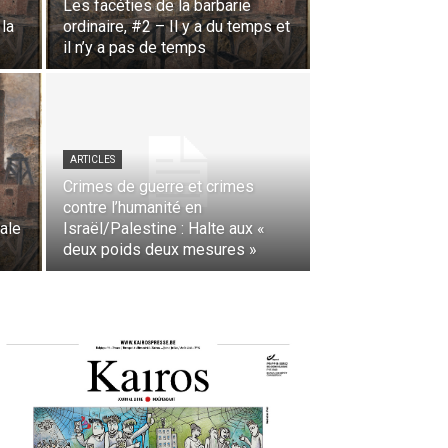
Les facéties de la barbarie
 la
ordinaire, #2 – Il y a du temps et
il n’y a pas de temps
ARTICLES
Crimes de guerre et crimes
contre l’humanité en
ale
Israël/Palestine : Halte aux «
deux poids deux mesures »