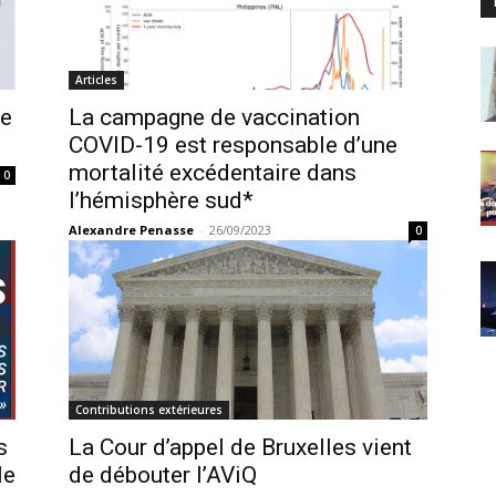
Articles
me
La campagne de vaccination
COVID-19 est responsable d’une
mortalité excédentaire dans
0
l’hémisphère sud*
Alexandre Penasse
-
26/09/2023
0
Contributions extérieures
s
La Cour d’appel de Bruxelles vient
le
de débouter l’AViQ