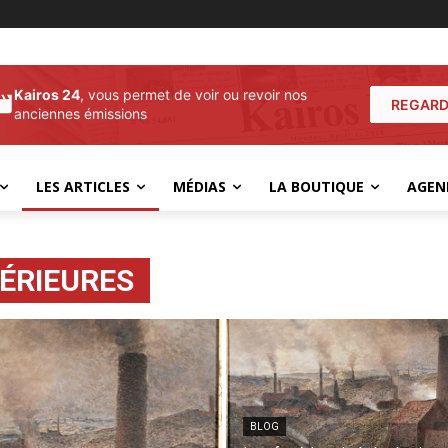
Kairos 24
, vous permet de voir ou revoir nos
REGARD
anciennes émissions
LES ARTICLES
MÉDIAS
LA BOUTIQUE
AGEN
ÉRIEURES
BLOG