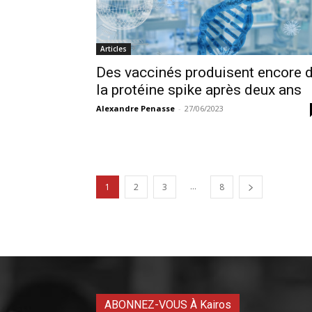
Articles
Des vaccinés produisent encore 
la protéine spike après deux ans
Alexandre Penasse
-
27/06/2023
...
1
2
3
8
ABONNEZ-VOUS À Kairos