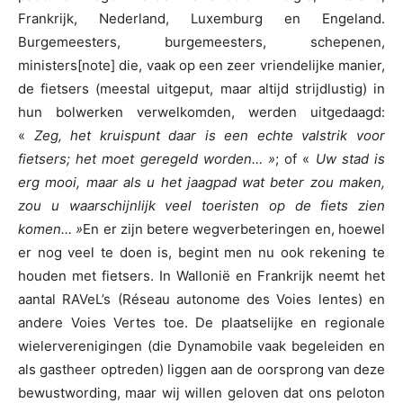
Frankrijk, Nederland, Luxemburg en Engeland.
Burgemeesters, burgemeesters, schepenen,
ministers[note] die, vaak op een zeer vriendelijke manier,
de fietsers (meestal uitgeput, maar altijd strijdlustig) in
hun bolwerken verwelkomden, werden uitgedaagd:
«
Zeg, het kruispunt daar is een echte valstrik voor
fietsers; het moet geregeld worden… »
; of «
Uw stad is
erg mooi, maar als u het jaagpad wat beter zou maken,
zou u waarschijnlijk veel toeristen op de fiets zien
komen… »
En er zijn betere wegverbeteringen en, hoewel
er nog veel te doen is, begint men nu ook rekening te
houden met fietsers. In Wallonië en Frankrijk neemt het
aantal RAVeL’s (Réseau autonome des Voies lentes) en
andere Voies Vertes toe. De plaatselijke en regionale
wielerverenigingen (die Dynamobile vaak begeleiden en
als gastheer optreden) liggen aan de oorsprong van deze
bewustwording, maar wij willen geloven dat ons peloton