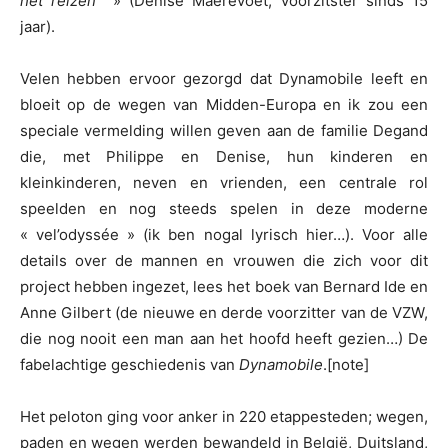
het reizen
» (Denise Maerevoet, voorzitster sinds 15
jaar).
Velen hebben ervoor gezorgd dat Dynamobile leeft en
bloeit op de wegen van Midden-Europa en ik zou een
speciale vermelding willen geven aan de familie Degand
die, met Philippe en Denise, hun kinderen en
kleinkinderen, neven en vrienden, een centrale rol
speelden en nog steeds spelen in deze moderne
« vel’odyssée » (ik ben nogal lyrisch hier…). Voor alle
details over de mannen en vrouwen die zich voor dit
project hebben ingezet, lees het boek van Bernard Ide en
Anne Gilbert (de nieuwe en derde voorzitter van de VZW,
die nog nooit een man aan het hoofd heeft gezien…) De
fabelachtige geschiedenis van
Dynamobile
.[note]
Het peloton ging voor anker in 220 etappesteden; wegen,
paden en wegen werden bewandeld in België, Duitsland,