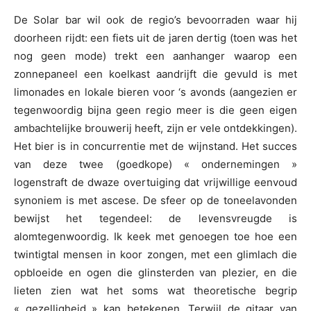
De Solar bar wil ook de regio’s bevoorraden waar hij
doorheen rijdt: een fiets uit de jaren dertig (toen was het
nog geen mode) trekt een aanhanger waarop een
zonnepaneel een koelkast aandrijft die gevuld is met
limonades en lokale bieren voor ‘s avonds (aangezien er
tegenwoordig bijna geen regio meer is die geen eigen
ambachtelijke brouwerij heeft, zijn er vele ontdekkingen).
Het bier is in concurrentie met de wijnstand. Het succes
van deze twee (goedkope) « ondernemingen »
logenstraft de dwaze overtuiging dat vrijwillige eenvoud
synoniem is met ascese. De sfeer op de toneelavonden
bewijst het tegendeel: de levensvreugde is
alomtegenwoordig. Ik keek met genoegen toe hoe een
twintigtal mensen in koor zongen, met een glimlach die
opbloeide en ogen die glinsterden van plezier, en die
lieten zien wat het soms wat theoretische begrip
« gezelligheid » kan betekenen. Terwijl de gitaar van