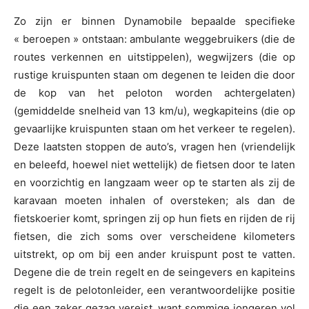
Zo zijn er binnen Dynamobile bepaalde specifieke
« beroepen » ontstaan: ambulante weggebruikers (die de
routes verkennen en uitstippelen), wegwijzers (die op
rustige kruispunten staan om degenen te leiden die door
de kop van het peloton worden achtergelaten)
(gemiddelde snelheid van 13 km/u), wegkapiteins (die op
gevaarlijke kruispunten staan om het verkeer te regelen).
Deze laatsten stoppen de auto’s, vragen hen (vriendelijk
en beleefd, hoewel niet wettelijk) de fietsen door te laten
en voorzichtig en langzaam weer op te starten als zij de
karavaan moeten inhalen of oversteken; als dan de
fietskoerier komt, springen zij op hun fiets en rijden de rij
fietsen, die zich soms over verscheidene kilometers
uitstrekt, op om bij een ander kruispunt post te vatten.
Degene die de trein regelt en de seingevers en kapiteins
regelt is de pelotonleider, een verantwoordelijke positie
die een zeker gezag vereist, want sommige jongeren vol