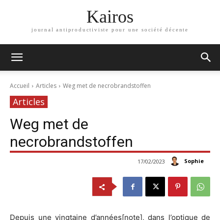
Kairos
journal antiproductiviste pour une société décente
Accueil
Articles
Weg met de necrobrandstoffen
Articles
Weg met de
necrobrandstoffen
Sophie
17/02/2023
Depuis une vingtaine d’années[note], dans l’optique de