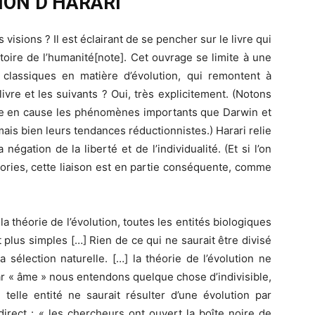
SION D’HARARI
 visions ? Il est éclairant de se pencher sur le livre qui
toire de l’humanité[note]. Cet ouvrage se limite à une
 classiques en matière d’évolution, qui remontent à
livre et les suivants ? Oui, très explicitement. (Notons
ttre en cause les phénomènes importants que Darwin et
 mais bien leurs tendances réductionnistes.) Harari relie
négation de la liberté et de l’individualité. (Et si l’on
éories, cette liaison est en partie conséquente, comme
la théorie de l’évolution, toutes les entités biologiques
 plus simples […] Rien de ce qui ne saurait être divisé
a sélection naturelle. […] la théorie de l’évolution ne
par « âme » nous entendons quelque chose d’indivisible,
telle entité ne saurait résulter d’une évolution par
 direct : « les chercheurs ont ouvert la boîte noire de