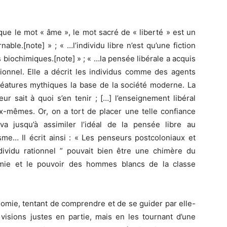
ue le mot « âme », le mot sacré de « liberté » est un
ble.[note] » ; « …l’individu libre n’est qu’une fiction
biochimiques.[note] » ; « …la pensée libérale a acquis
ionnel. Elle a décrit les individus comme des agents
créatures mythiques la base de la société moderne. La
ur sait à quoi s’en tenir ; […] l’enseignement libéral
x-mêmes. Or, on a tort de placer une telle confiance
i va jusqu’à assimiler l’idéal de la pensée libre au
me… Il écrit ainsi : « Les penseurs postcoloniaux et
ndividu rationnel ” pouvait bien être une chimère du
nomie et le pouvoir des hommes blancs de la classe
onomie, tentant de comprendre et de se guider par elle-
sions justes en partie, mais en les tournant d’une