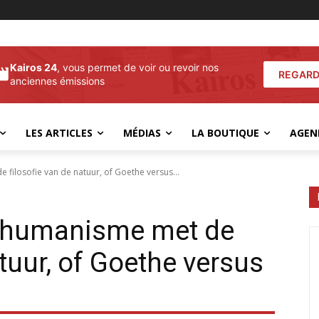
Kairos 24
, vous permet de voir ou revoir nos
REGARD
anciennes émissions
LES ARTICLES
MÉDIAS
LA BOUTIQUE
AGEN
filosofie van de natuur, of Goethe versus...
nshumanisme met de
atuur, of Goethe versus