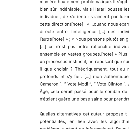
manière hautement problématique. Il s’agit
bien sûr indéniable. Mais Harari pousse les
individuel, de s’orienter vraiment par lui
cette direction)[note] : « …quand nous exa
directe entre l’intelligence […] des ind
l’autre[note] » ; « Nous pensons plutôt en
[…] ce n’est pas notre rationalité indivi
ensemble en vastes groupes.[note] » Plus e
un processus instinctif, ne reposant que sur 
il que choisir ? Théoriquement, tout au 
profonds et s’y fier. […] mon authentique
Cameron ”, “ Vote Modi ”, “ Vote Clinton ”.
Âge, cela serait passé pour le comble de l
n’étaient guère une base saine pour prendr
Quelles alternatives cet auteur propose-t
potentialités, en lien avec les algorit
problème, surtout en informatique). Pour H