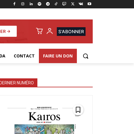
ER →
S'ABONNER
DA
CONTACT
FAIRE UN DON
DERNIER NUMÉRO