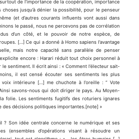
 surtout de l’importance de la coopération, importance
 choses jusqu’à dénier la possibilité, pour le penseur
-même (et d’autres courants influents vont aussi dans
minons le passé, nous ne percevons pas de corrélation
ividus d’un côté, et le pouvoir de notre espèce, de
 groupes. […] Ce qui a donné à Homo sapiens l’avantage
duelle, mais notre capacité sans parallèle de penser
xplicite encore : Harari réduit tout choix personnel à
le sentiment. Il écrit ainsi : « Comment l’électeur sait-
moins, il est censé écouter ses sentiments les plus
 voix intérieure […] me chuchote à l’oreille : “ Vote
 Ainsi savons-nous qui doit diriger le pays. Au Moyen-
a folie. Les sentiments fugitifs des roturiers ignares
e des décisions politiques importantes.[note] »
-il ? Son idée centrale concerne le numérique et ses
hmes (ensembles d’opérations visant à résoudre un
arari, tout est algorithme : « …les êtres humains […]