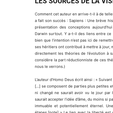
LES SOURCES DE LA VI
Comment cet auteur en arrive-t-il à de telles
a fait son succès : Sapiens : Une brève his
présentation des conceptions aujourd’hui
Darwin surtout. Y a-t-il des liens entre ce 
bien que l’intention n’est pas ici de reme
ses héritiers ont contribué à mettre à jour,
directement les théories de l’évolution à sa 
considère la part réductionniste de ces th
nous le verrons.)
L’auteur d’Homo Deus écrit ainsi : « Suivant 
[…] se composent de parties plus petites et
ni changé ne saurait avoir vu le jour par l
saurait accepter l’idée d’âme, du moins si 
immuable et potentiellement éternel. Une 
étapes.[note] » Le lien avec la liberté est