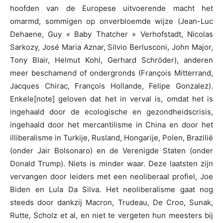
hoofden van de Europese uitvoerende macht het
omarmd, sommigen op onverbloemde wijze (Jean-Luc
Dehaene, Guy « Baby Thatcher » Verhofstadt, Nicolas
Sarkozy, José Maria Aznar, Silvio Berlusconi, John Major,
Tony Blair, Helmut Kohl, Gerhard Schröder), anderen
meer beschamend of ondergronds (François Mitterrand,
Jacques Chirac, François Hollande, Felipe Gonzalez).
Enkele[note] geloven dat het in verval is, omdat het is
ingehaald door de ecologische en gezondheidscrisis,
ingehaald door het mercantilisme in China en door het
illiberalisme in Turkije, Rusland, Hongarije, Polen, Brazilië
(onder Jair Bolsonaro) en de Verenigde Staten (onder
Donald Trump). Niets is minder waar. Deze laatsten zijn
vervangen door leiders met een neoliberaal profiel, Joe
Biden en Lula Da Silva. Het neoliberalisme gaat nog
steeds door dankzij Macron, Trudeau, De Croo, Sunak,
Rutte, Scholz et al, en niet te vergeten hun meesters bij