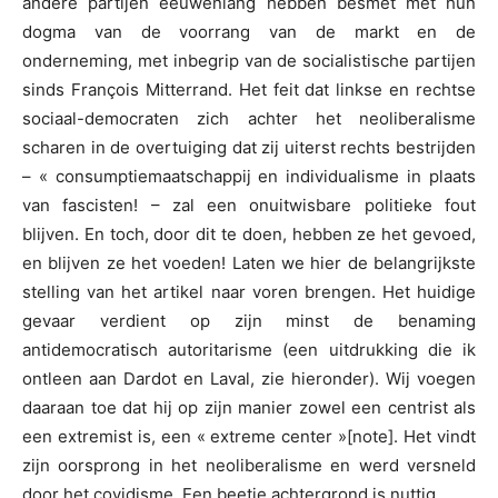
andere partijen eeuwenlang hebben besmet met hun
dogma van de voorrang van de markt en de
onderneming, met inbegrip van de socialistische partijen
sinds François Mitterrand. Het feit dat linkse en rechtse
sociaal-democraten zich achter het neoliberalisme
scharen in de overtuiging dat zij uiterst rechts bestrijden
– « consumptiemaatschappij en individualisme in plaats
van fascisten! – zal een onuitwisbare politieke fout
blijven. En toch, door dit te doen, hebben ze het gevoed,
en blijven ze het voeden! Laten we hier de belangrijkste
stelling van het artikel naar voren brengen. Het huidige
gevaar verdient op zijn minst de benaming
antidemocratisch autoritarisme (een uitdrukking die ik
ontleen aan Dardot en Laval, zie hieronder). Wij voegen
daaraan toe dat hij op zijn manier zowel een centrist als
een extremist is, een « extreme center »[note]. Het vindt
zijn oorsprong in het neoliberalisme en werd versneld
door het covidisme. Een beetje achtergrond is nuttig.