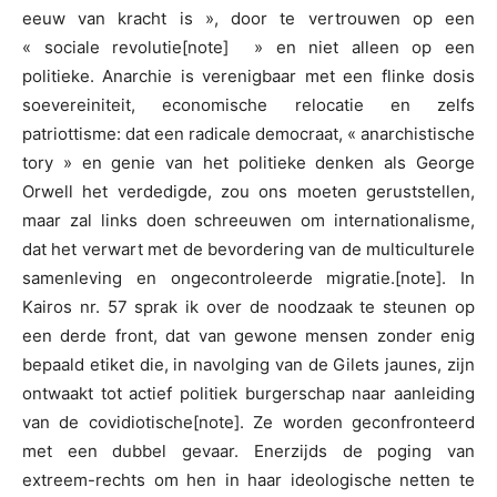
eeuw van kracht is », door te vertrouwen op een
« sociale revolutie[note] » en niet alleen op een
politieke. Anarchie is verenigbaar met een flinke dosis
soevereiniteit, economische relocatie en zelfs
patriottisme: dat een radicale democraat, « anarchistische
tory » en genie van het politieke denken als George
Orwell het verdedigde, zou ons moeten geruststellen,
maar zal links doen schreeuwen om internationalisme,
dat het verwart met de bevordering van de multiculturele
samenleving en ongecontroleerde migratie.[note]. In
Kairos nr. 57 sprak ik over de noodzaak te steunen op
een derde front, dat van gewone mensen zonder enig
bepaald etiket die, in navolging van de Gilets jaunes, zijn
ontwaakt tot actief politiek burgerschap naar aanleiding
van de covidiotische[note]. Ze worden geconfronteerd
met een dubbel gevaar. Enerzijds de poging van
extreem-rechts om hen in haar ideologische netten te