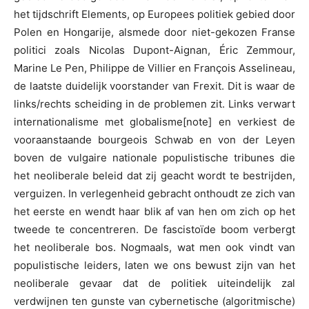
het tijdschrift Elements, op Europees politiek gebied door
Polen en Hongarije, alsmede door niet-gekozen Franse
politici zoals Nicolas Dupont-Aignan, Éric Zemmour,
Marine Le Pen, Philippe de Villier en François Asselineau,
de laatste duidelijk voorstander van Frexit. Dit is waar de
links/rechts scheiding in de problemen zit. Links verwart
internationalisme met globalisme[note] en verkiest de
vooraanstaande bourgeois Schwab en von der Leyen
boven de vulgaire nationale populistische tribunes die
het neoliberale beleid dat zij geacht wordt te bestrijden,
verguizen. In verlegenheid gebracht onthoudt ze zich van
het eerste en wendt haar blik af van hen om zich op het
tweede te concentreren. De fascistoïde boom verbergt
het neoliberale bos. Nogmaals, wat men ook vindt van
populistische leiders, laten we ons bewust zijn van het
neoliberale gevaar dat de politiek uiteindelijk zal
verdwijnen ten gunste van cybernetische (algoritmische)