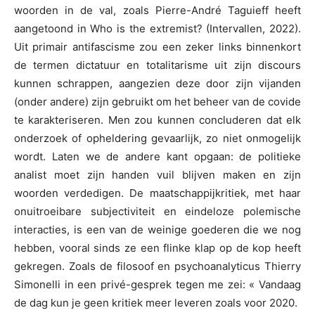
woorden in de val, zoals Pierre-André Taguieff heeft
aangetoond in Who is the extremist? (Intervallen, 2022).
Uit primair antifascisme zou een zeker links binnenkort
de termen dictatuur en totalitarisme uit zijn discours
kunnen schrappen, aangezien deze door zijn vijanden
(onder andere) zijn gebruikt om het beheer van de covide
te karakteriseren. Men zou kunnen concluderen dat elk
onderzoek of opheldering gevaarlijk, zo niet onmogelijk
wordt. Laten we de andere kant opgaan: de politieke
analist moet zijn handen vuil blijven maken en zijn
woorden verdedigen. De maatschappijkritiek, met haar
onuitroeibare subjectiviteit en eindeloze polemische
interacties, is een van de weinige goederen die we nog
hebben, vooral sinds ze een flinke klap op de kop heeft
gekregen. Zoals de filosoof en psychoanalyticus Thierry
Simonelli in een privé-gesprek tegen me zei: « Vandaag
de dag kun je geen kritiek meer leveren zoals voor 2020.