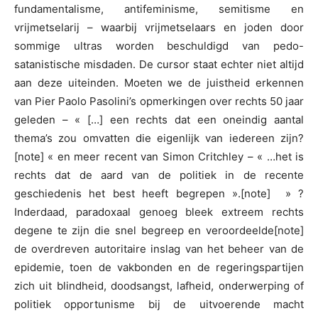
fundamentalisme, antifeminisme, semitisme en
vrijmetselarij – waarbij vrijmetselaars en joden door
sommige ultras worden beschuldigd van pedo-
satanistische misdaden. De cursor staat echter niet altijd
aan deze uiteinden. Moeten we de juistheid erkennen
van Pier Paolo Pasolini’s opmerkingen over rechts 50 jaar
geleden – « […] een rechts dat een oneindig aantal
thema’s zou omvatten die eigenlijk van iedereen zijn?
[note] « en meer recent van Simon Critchley – « …het is
rechts dat de aard van de politiek in de recente
geschiedenis het best heeft begrepen ».[note] » ?
Inderdaad, paradoxaal genoeg bleek extreem rechts
degene te zijn die snel begreep en veroordeelde[note]
de overdreven autoritaire inslag van het beheer van de
epidemie, toen de vakbonden en de regeringspartijen
zich uit blindheid, doodsangst, lafheid, onderwerping of
politiek opportunisme bij de uitvoerende macht