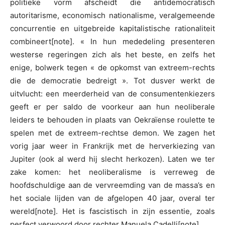
politieke vorm afscheidt die antidemocratisch
autoritarisme, economisch nationalisme, veralgemeende
concurrentie en uitgebreide kapitalistische rationaliteit
combineert[note]. « In hun mededeling presenteren
westerse regeringen zich als het beste, en zelfs het
enige, bolwerk tegen « de opkomst van extreem-rechts
die de democratie bedreigt ». Tot dusver werkt de
uitvlucht: een meerderheid van de consumentenkiezers
geeft er per saldo de voorkeur aan hun neoliberale
leiders te behouden in plaats van Oekraïense roulette te
spelen met de extreem-rechtse demon. We zagen het
vorig jaar weer in Frankrijk met de herverkiezing van
Jupiter (ook al werd hij slecht herkozen). Laten we ter
zake komen: het neoliberalisme is verreweg de
hoofdschuldige aan de vervreemding van de massa’s en
het sociale lijden van de afgelopen 40 jaar, overal ter
wereld[note]. Het is fascistisch in zijn essentie, zoals
perfect verwoord door rechter Manuela Cadelli[note].