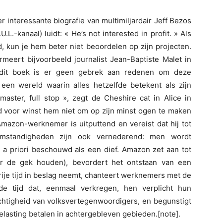
er interessante biografie van multimiljardair Jeff Bezos
.L.-kanaal) luidt: « He’s not interested in profit. » Als
, kun je hem beter niet beoordelen op zijn projecten.
rmeert bijvoorbeeld journalist Jean-Baptiste Malet in
 dit boek is er geen gebrek aan redenen om deze
 een wereld waarin alles hetzelfde betekent als zijn
aster, full stop », zegt de Cheshire cat in Alice in
id voor winst hem niet om op zijn minst ogen te maken
mazon-werknemer is uitputtend en vereist dat hij tot
mstandigheden zijn ook vernederend: men wordt
, a priori beschouwd als een dief. Amazon zet aan tot
or de gek houden), bevordert het ontstaan van een
vrije tijd in beslag neemt, chanteert werknemers met de
de tijd dat, eenmaal verkregen, hen verplicht hun
chtigheid van volksvertegenwoordigers, en begunstigt
elasting betalen in achtergebleven gebieden.[note].