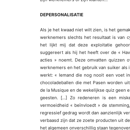
DEPERSONALISATIE
Als je het kwaad niet wilt zien, is het gem
werknemers slechts het resultaat is van 
het lijkt mij dat deze exploitatie geho
suggereert als hij het heeft over de « H
acties » noemt. Deze omvatten quizzen ov
werknemers en het gebruik van suiker als
werkt: « Iemand die nog nooit een voet i
chocoladeballen die met Pasen worden uitg
de la Musique en de wekelijkse quiz geen e
geesten. […] Zo redeneren is een misken
vermoeidheid « beïnvloedt » de stemming, 
regressief gedrag wordt dan aanzienlijk ve
verbaasd zijn dat ze zoete producten uit de
het algemeen onverschillig staan tegenove