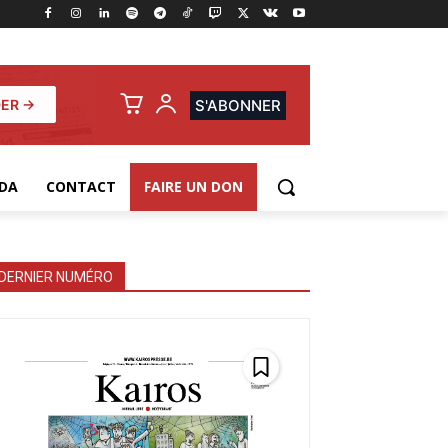
ER →
S'ABONNER
DA
CONTACT
FAIRE UN DON
DERNIER NUMÉRO