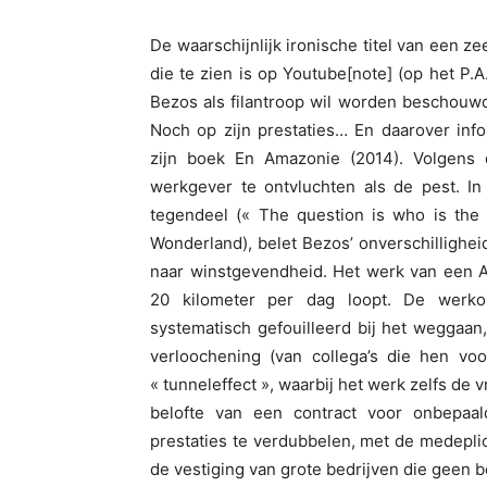
De waarschijnlijk ironische titel van een ze
die te zien is op Youtube[note] (op het P.A.U
Bezos als filantroop wil worden beschouwd
Noch op zijn prestaties… En daarover info
zijn boek En Amazonie (2014). Volgens
werkgever te ontvluchten als de pest. In
tegendeel (« The question is who is the m
Wonderland), belet Bezos’ onverschillighe
naar winstgevendheid. Het werk van een A
20 kilometer per dag loopt. De werko
systematisch gefouilleerd bij het weggaan
verloochening (van collega’s die hen vo
« tunneleffect », waarbij het werk zelfs de 
belofte van een contract voor onbepaal
prestaties te verdubbelen, met de medepli
de vestiging van grote bedrijven die geen b