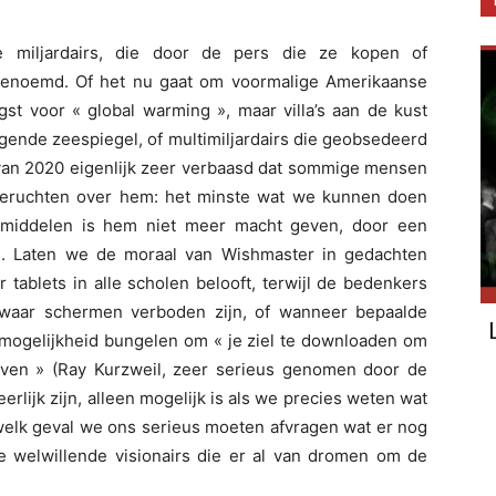
 miljardairs, die door de pers die ze kopen of
 genoemd. Of het nu gaat om voormalige Amerikaanse
gst voor « global warming », maar villa’s aan de kust
jgende zeespiegel, of multimiljardairs die geobsedeerd
ar van 2020 eigenlijk zeer verbaasd dat sommige mensen
 geruchten over hem: het minste wat we kunnen doen
 middelen is hem niet meer macht geven, door een
. Laten we de moraal van Wishmaster in gedachten
 tablets in alle scholen belooft, terwijl de bedenkers
 waar schermen verboden zijn, of wanneer bepaalde
e mogelijkheid bungelen om « je ziel te downloaden om
even » (Ray Kurzweil, zeer serieus genomen door de
eerlijk zijn, alleen mogelijk is als we precies weten wat
in welk geval we ons serieus moeten afvragen wat er nog
de welwillende visionairs die er al van dromen om de