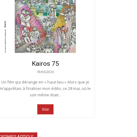
Kairos 75
18/06/2026
Un film qui dérange en « haut lieu » Alors que je
m’apprêtais à finaliser mon édito, ce 28 mai, où le
soir même était...
Voir