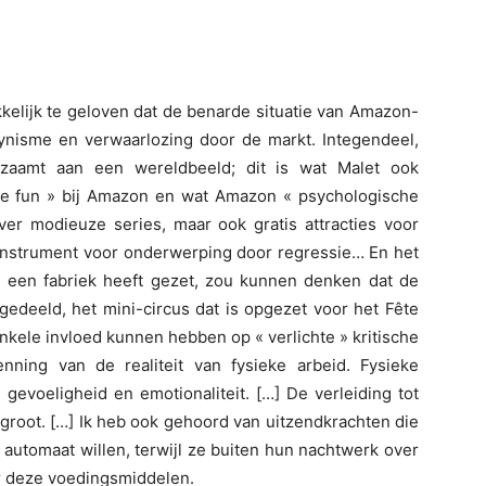
akkelijk te geloven dat de benarde situatie van Amazon-
cynisme en verwaarlozing door de markt. Integendeel,
orzaamt aan een wereldbeeld; dit is wat Malet ook
ave fun » bij Amazon en wat Amazon « psychologische
er modieuze series, maar ook gratis attracties voor
 instrument voor onderwerping door regressie… En het
n een fabriek heeft gezet, zou kunnen denken dat de
edeeld, het mini-circus dat is opgezet voor het Fête
nkele invloed kunnen hebben op « verlichte » kritische
ning van de realiteit van fysieke arbeid. Fysieke
gevoeligheid en emotionaliteit. […] De verleiding tot
rgroot. […] Ik heb ook gehoord van uitzendkrachten die
 automaat willen, terwijl ze buiten hun nachtwerk over
r deze voedingsmiddelen.