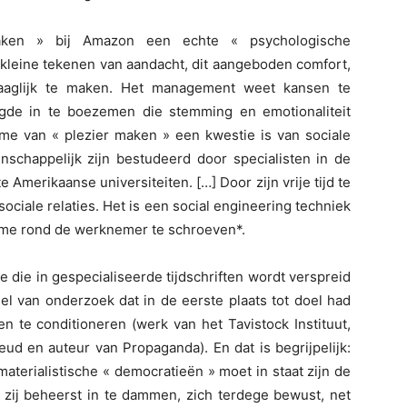
aken » bij Amazon een echte « psychologische
kleine tekenen van aandacht, dit aangeboden comfort,
aaglijk te maken. Het management weet kansen te
gde in te boezemen die stemming en emotionaliteit
sme van « plezier maken » een kwestie is van sociale
enschappelijk zijn bestudeerd door specialisten in de
 Amerikaanse universiteiten. […] Door zijn vrije tijd te
ociale relaties. Het is een social engineering techniek
me rond de werknemer te schroeven*.
e die in gespecialiseerde tijdschriften wordt verspreid
el van onderzoek dat in de eerste plaats tot doel had
n te conditioneren (werk van het Tavistock Instituut,
d en auteur van Propaganda). En dat is begrijpelijk:
terialistische « democratieën » moet in staat zijn de
 zij beheerst in te dammen, zich terdege bewust, net