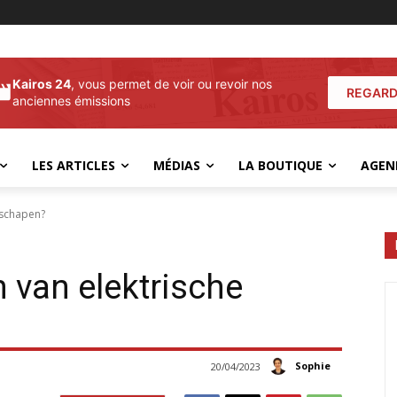
Kairos 24
, vous permet de voir ou revoir nos
REGARD
anciennes émissions
LES ARTICLES
MÉDIAS
LA BOUTIQUE
AGEN
 schapen?
 van elektrische
Sophie
20/04/2023