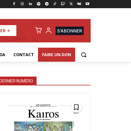
ER →
S'ABONNER
DA
CONTACT
FAIRE UN DON
DERNIER NUMÉRO