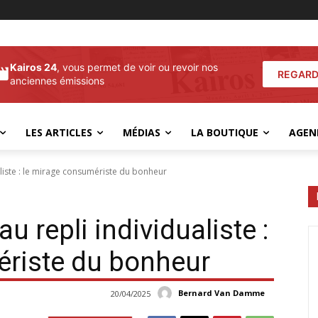
Kairos 24
, vous permet de voir ou revoir nos
REGARD
anciennes émissions
LES ARTICLES
MÉDIAS
LA BOUTIQUE
AGEN
ualiste : le mirage consumériste du bonheur
au repli individualiste :
ériste du bonheur
Bernard Van Damme
20/04/2025