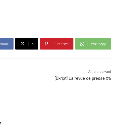
ebook
X
Pinterest
WhatsApp
Article suivant
[Dkript] La revue de presse #6
e