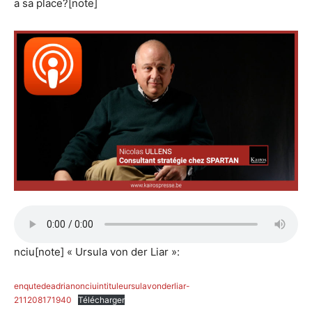
a sa place?[note]
nciu[note] « Ursula von der Liar »:
enqutedeadrianonciuintituleursulavonderliar-
211208171940
Télécharger