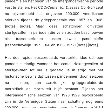
pandemie en het begin van de interpandemische periode
vast te stellen. Het CDC
(Center for Disease Control
) zegt
nu bijvoorbeeld dat ongeveer 100.000 Amerikanen
stierven tijdens de grieppandemie van 1957 en 1968.
[note] [note]. Maar deze schattingen omvatten
sterfgevallen in perioden die velen zouden beschouwen
als tussenperioden tussen twee pandemieën
(respectievelijk 1957-1960 en 1968-1972) [note] [note].
Het door epidemiescorecards versterkte idee dat een
pandemie eindigt wanneer het aantal ziektegevallen of
sterfgevallen tot nul is gedaald, is in strijd met het
historische bewijs dat tussen pandemieën door, seizoen
na seizoen, een aanzienlijke griepgerelateerde
morbiditeit en mortaliteit blijft bestaan. Tijdens het
interpandemische seizoen van 1928-1929 bijvoorbeeld
zijn in de Verenigde Staten naar schatting nog eens
100.000 mensen overleden aan influenza A/H1N1