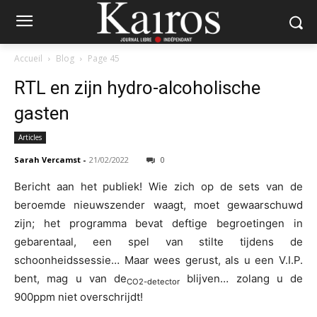
Accueil
Blog
Page 45
RTL en zijn hydro-alcoholische
gasten
Articles
Sarah Vercamst
-
21/02/2022
0
Bericht aan het publiek! Wie zich op de sets van de
beroemde nieuwszender waagt, moet gewaarschuwd
zijn; het programma bevat deftige begroetingen in
gebarentaal, een spel van stilte tijdens de
schoonheidssessie… Maar wees gerust, als u een V.I.P.
bent, mag u van de
blijven… zolang u de
CO2-detector
900ppm niet overschrijdt!