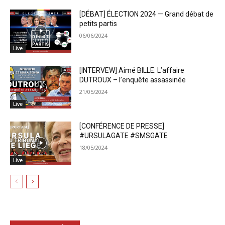
[DÉBAT] ÉLECTION 2024 — Grand débat de
petits partis
06/06/2024
Live
[INTERVEW] Aimé BILLE: L’affaire
DUTROUX – l’enquête assassinée
21/05/2024
Live
[CONFÉRENCE DE PRESSE]
#URSULAGATE #SMSGATE
18/05/2024
Live