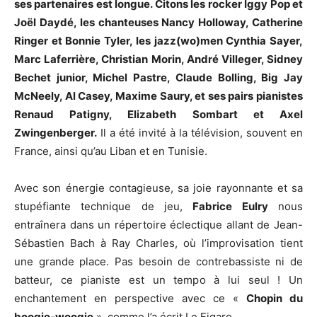
ses partenaires est longue. Citons les rocker Iggy Pop et
Joël Daydé, les chanteuses Nancy Holloway, Catherine
Ringer et Bonnie Tyler, les jazz(wo)men Cynthia Sayer,
Marc Laferrière, Christian Morin, André Villeger, Sidney
Bechet junior, Michel Pastre, Claude Bolling, Big Jay
McNeely, Al Casey, Maxime Saury, et ses pairs pianistes
Renaud Patigny, Elizabeth Sombart et Axel
Zwingenberger.
Il a été invité à la télévision, souvent en
France, ainsi qu’au Liban et en Tunisie.
Avec son énergie contagieuse, sa joie rayonnante et sa
stupéfiante technique de jeu,
Fabrice Eulry
nous
entraînera dans un répertoire éclectique allant de Jean-
Sébastien Bach à Ray Charles, où l’improvisation tient
une grande place. Pas besoin de contrebassiste ni de
batteur, ce pianiste est un tempo à lui seul ! Un
enchantement en perspective avec ce «
Chopin du
boogie-woogie
», comme l’a écrit Le Figaro.