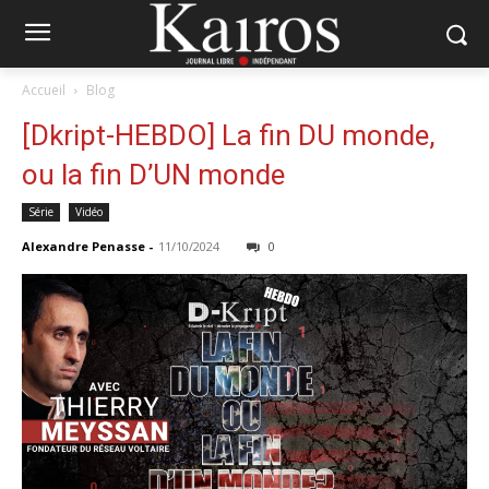
Accueil
Blog
[Dkript-HEBDO] La fin DU monde,
ou la fin D’UN monde
Série
Vidéo
Alexandre Penasse
-
11/10/2024
0