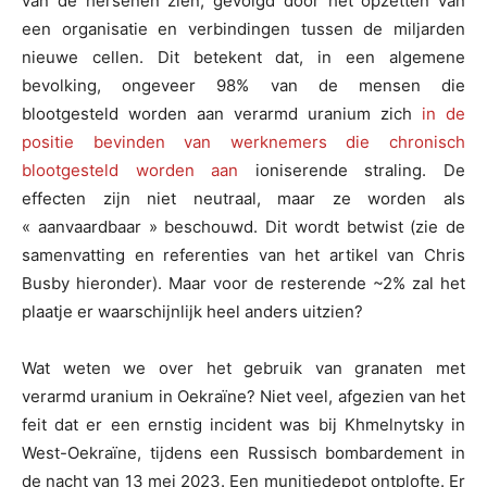
van de hersenen zien, gevolgd door het opzetten van
een organisatie en verbindingen tussen de miljarden
nieuwe cellen. Dit betekent dat, in een algemene
bevolking, ongeveer 98% van de mensen die
blootgesteld worden aan verarmd uranium zich
in de
positie bevinden van werknemers die chronisch
blootgesteld worden aan
ioniserende straling. De
effecten zijn niet neutraal, maar ze worden als
« aanvaardbaar » beschouwd. Dit wordt betwist (zie de
samenvatting en referenties van het artikel van Chris
Busby hieronder). Maar voor de resterende ~2% zal het
plaatje er waarschijnlijk heel anders uitzien?
Wat weten we over het gebruik van granaten met
verarmd uranium in Oekraïne? Niet veel, afgezien van het
feit dat er een ernstig incident was bij Khmelnytsky in
West-Oekraïne, tijdens een Russisch bombardement in
de nacht van 13 mei 2023. Een munitiedepot ontplofte. Er