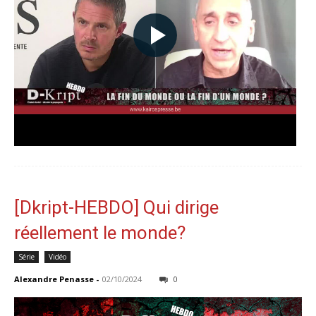
[Dkript-HEBDO] Qui dirige
réellement le monde?
Série
Vidéo
Alexandre Penasse
-
02/10/2024
0