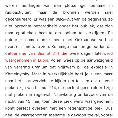
waren meldingen van een plotselinge toename in
radioactiviteit, maar de bronnen werden snel
gecensureerd. Er was een
black-out
van de gegevens, zo
niet oprechte bezorgdheid onder het publiek, dat zich
naar apotheken haastte om jodium te verkrijgen. En
natuurlijk namen onze media het Oekraïense verhaal
over: er is niets te zien. Sommige mensen geloofden dat
de
toename van Bismut 214 die
twee dagen later
werd
waargenomen in Lubin
, Polen, wees op de aanwezigheid
van verarmd uranium dat vrijkwam bij de explosie in
Khmelnytsky. Maar in werkelijkheid hoef je alleen maar
naar het jaaroverzicht te kijken om te zien dat er veel
pieken zijn van bismut 214, die perfect gecorreleerd zijn
met pieken in regenval. Nauwkeurig onderzoek van de
nacht van 15 mei, toen deze piek werd waargenomen,
komt perfect overeen met een regenachtige piek. Dus
nee, de waargenomen toename is gewoon toeval, vooral