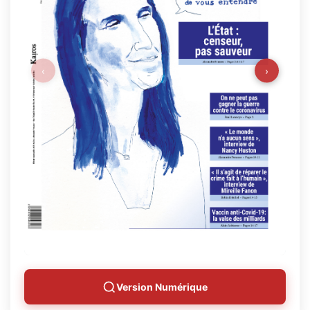
‹
›
Version Numérique