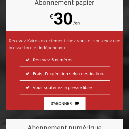
Abonnement papier
30
€
/an
Recevez Kairos directement chez vous et soutenez une
presse libre et indépendante
Recevez 5 numéros
Frais d’expédition selon destination.
Vous soutenez la presse libre
S'ABONNER
Abonnement numérique