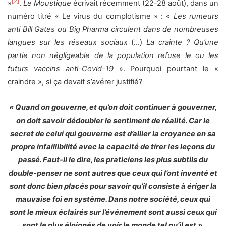
[2]
»
.
Le Moustique
écrivait récemment (22-28 août), dans un
numéro titré « Le virus du complotisme » : «
Les rumeurs
anti Bill Gates ou Big Pharma circulent dans de nombreuses
langues sur les réseaux sociaux
(…)
La crainte ? Qu’une
partie non négligeable de la population refuse le ou les
futurs vaccins anti-Covid-19
». Pourquoi pourtant le «
craindre », si ça devait s’avérer justifié?
« Quand on gouverne, et qu’on doit continuer à gouverner,
on doit savoir dédoubler le sentiment de réalité. Car le
secret de celui qui gouverne est d’allier la croyance en sa
propre infaillibilité avec la capacité de tirer les leçons du
passé. Faut-il le dire, les praticiens les plus subtils du
double-penser ne sont autres que ceux qui l’ont inventé et
sont donc bien placés pour savoir qu’il consiste à ériger la
mauvaise foi en système. Dans notre société, ceux qui
sont le mieux éclairés sur l’événement sont aussi ceux qui
sont le plus éloignés de voir le monde tel qu’il est »