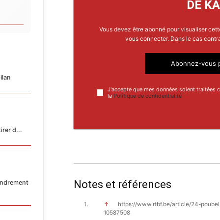
DE KA
Vous devez être abonné pour visualiser cett
vous connecter. Dans le cas contr
Abonnez-vous p
ilan
J'accepte que mes données soient traitées
la
Politique de confidentialité
rer d...
Notes et références
ondrement
↑
https://www.rtbf.be/article/24-poubelle
10587508