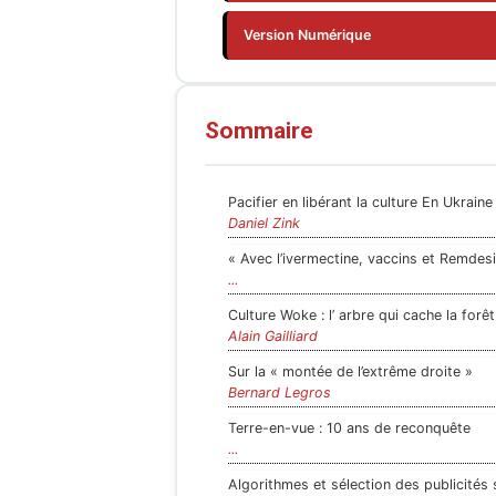
Version Numérique
Sommaire
Pacifier en libérant la culture En Ukrain
Daniel Zink
« Avec l’ivermectine, vaccins et Remdesivi
...
Culture Woke : l’ arbre qui cache la forê
Alain Gailliard
Sur la « montée de l’extrême droite »
Bernard Legros
Terre-en-vue : 10 ans de reconquête
...
Algorithmes et sélection des publicités su