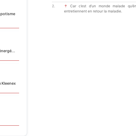
↑
Car c’est d’un monde malade qu’ém
entretiennent en retour la maladie.
spotisme
énergé...
u Kleenex