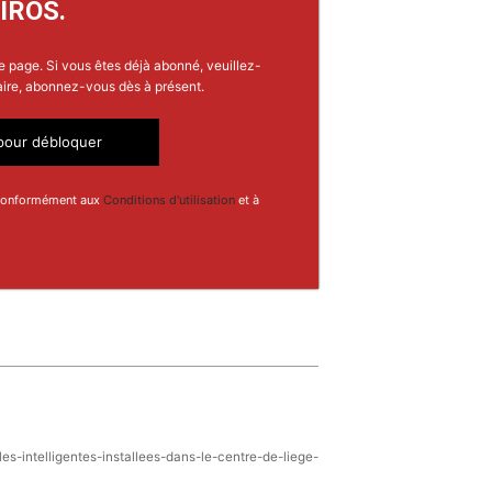
IROS.
e page. Si vous êtes déjà abonné, veuillez-
aire, abonnez-vous dès à présent.
our débloquer
 conformément aux
Conditions d'utilisation
et à
s-intelligentes-installees-dans-le-centre-de-liege-