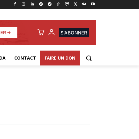
ER →
S'ABONNER
DA
CONTACT
FAIRE UN DON