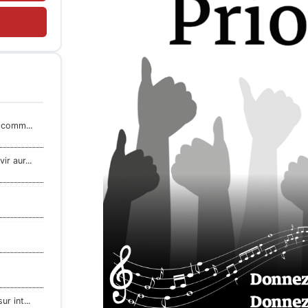
e comm...
r aur...
t
r int...