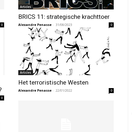
Articles
BRICS 11: strategische krachttoer
Alexandre Penasse
-
31/08/2023
0
0
Articles
Het terroristische Westen
?
Alexandre Penasse
-
22/01/2022
0
0