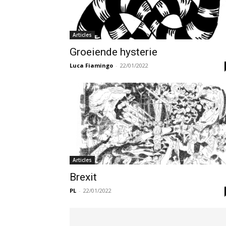
Articles
Groeiende hysterie
Luca Fiamingo
-
22/01/2022
Articles
Brexit
PL
-
22/01/2022