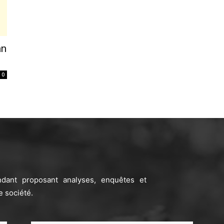
an
0
ndant proposant analyses, enquêtes et
e société.