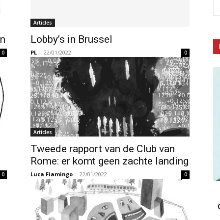
Articles
en
Lobby’s in Brussel
PL
-
22/01/2022
0
0
Articles
Tweede rapport van de Club van
Rome: er komt geen zachte landing
Luca Fiamingo
-
22/01/2022
0
0