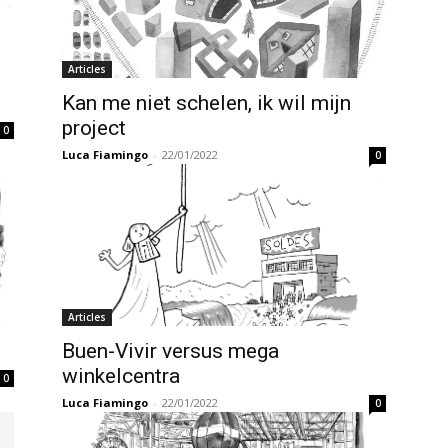
Articles
Kan me niet schelen, ik wil mijn
project
0
Luca Fiamingo
-
22/01/2022
0
Articles
Buen-Vivir versus mega
winkelcentra
0
Luca Fiamingo
-
22/01/2022
0