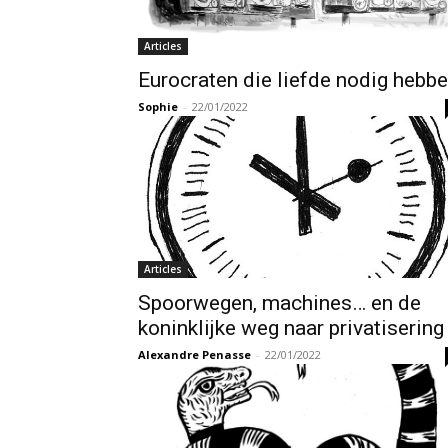
Articles
Eurocraten die liefde nodig hebb
Sophie
-
22/01/2022
Articles
Spoorwegen, machines… en de
koninklijke weg naar privatisering
Alexandre Penasse
-
22/01/2022