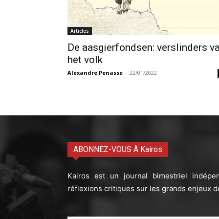
Articles
De aasgierfondsen: verslinders v
het volk
Alexandre Penasse
-
22/01/2022
ABONNEZ-VOUS À Kairos
Kairos est un journal bimestriel indépe
réflexions critiques sur les grands enjeux d