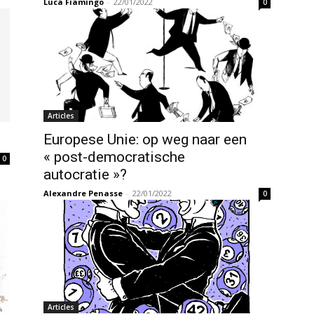
Luca Fiamingo
-
22/01/2022
0
Articles
Europese Unie: op weg naar een
« post-democratische
0
autocratie »?
Alexandre Penasse
-
22/01/2022
0
Articles