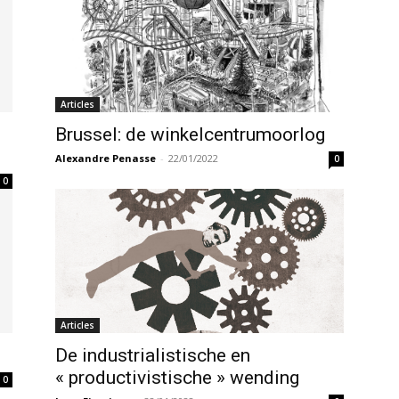
Articles
Brussel: de winkelcentrumoorlog
Alexandre Penasse
-
22/01/2022
0
0
Articles
De industrialistische en
« productivistische » wending
0