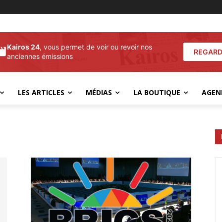
Kairos 24
, vous permet de voir ou revoir nos
REGARD
anciennes émissions
LES ARTICLES
MÉDIAS
LA BOUTIQUE
AGEN