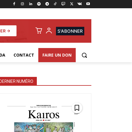
ER →
S'ABONNER
DA
CONTACT
FAIRE UN DON
DERNIER NUMÉRO