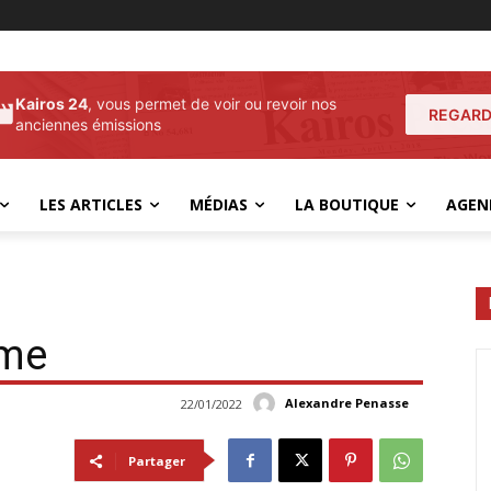
Kairos 24
, vous permet de voir ou revoir nos
REGARD
anciennes émissions
LES ARTICLES
MÉDIAS
LA BOUTIQUE
AGEN
sme
Alexandre Penasse
22/01/2022
Partager