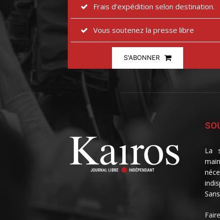
Frais d’expédition selon destination.
Vous soutenez la presse libre
S'ABONNER
SOU
La s
main
néce
indi
Sans
Fair