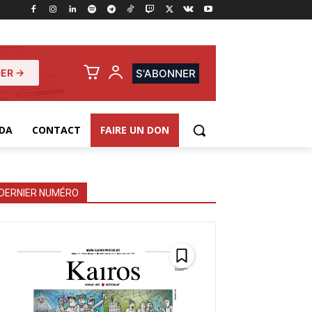
ER →
S'ABONNER
DA
CONTACT
FAIRE UN DON
DERNIER NUMÉRO