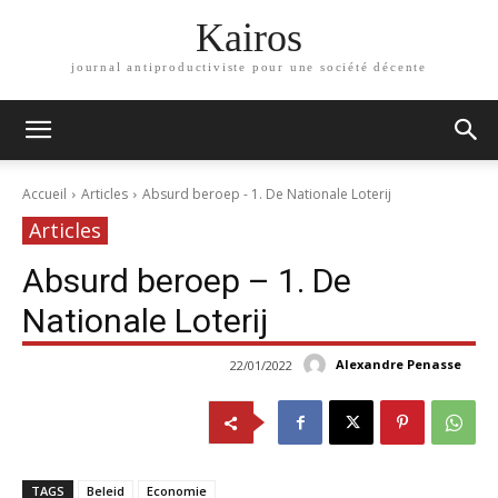
Kairos
journal antiproductiviste pour une société décente
Accueil
Articles
Absurd beroep - 1. De Nationale Loterij
Articles
Absurd beroep – 1. De
Nationale Loterij
Alexandre Penasse
22/01/2022
TAGS
Beleid
Economie