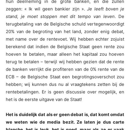
hun deelneming in de grote banken, en die zullen
zeggen: « Ik wil geen bankier zijn ».
Je leeft boven je
stand, je moet stoppen met dit tempo van leven
. De
terugbetaling van de Belgische schuld vertegenwoordigt
20% van de begroting van het land, zonder enig debat,
met name over de rentevoet. Wij hebben echter zojuist
berekend dat indien de Belgische Staat geen rente zou
hoeven te betalen, maar alleen het kapitaal zou hoeven
terug te betalen – terwijl wij hebben gezien dat de rente
de banken verrijkt die profiteren van de 0% rente van de
ECB – de Belgische Staat een begrotingsoverschot zou
hebben; wij kunnen dus nu al vraagtekens zetten bij de
rentebetalingen. Er is geen discussie over mogelijk, en
het is de eerste uitgave van de Staat!
Het is duidelijk dat als er geen debat is, dat komt omdat
we weten wie de media bezit. Ze laten je dus carte
blanche, het is leuk, het is goed, maar als ze er vaak