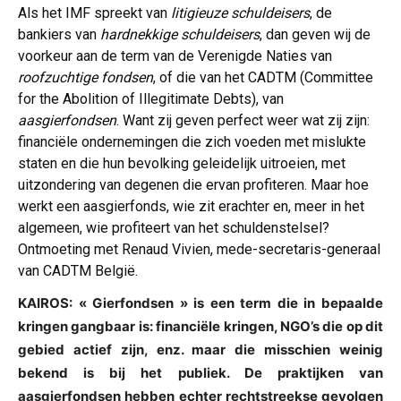
Als het IMF spreekt van
litigieuze schuldeisers
, de
bankiers van
hardnekkige schuldeisers
, dan geven wij de
voorkeur aan de term van de Verenigde Naties van
roofzuchtige fondsen
, of die van het CADTM (Committee
for the Abolition of Illegitimate Debts), van
aasgierfondsen
. Want zij geven perfect weer wat zij zijn:
financiële ondernemingen die zich voeden met mislukte
staten en die hun bevolking geleidelijk uitroeien, met
uitzondering van degenen die ervan profiteren. Maar hoe
werkt een aasgierfonds, wie zit erachter en, meer in het
algemeen, wie profiteert van het schuldenstelsel?
Ontmoeting met Renaud Vivien, mede-secretaris-generaal
van CADTM België.
KAIROS: « Gierfondsen » is een term die in bepaalde
kringen gangbaar is: financiële kringen, NGO’s die op dit
gebied actief zijn, enz. maar die misschien weinig
bekend is bij het publiek. De praktijken van
aasgierfondsen hebben echter rechtstreekse gevolgen