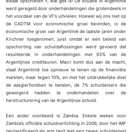
elkaar opschieten », wat gek is! De situatie in Argentinië
werd geregeld door onderhandelingen die grotendeels in
het voordeel van de VF’s uitvielen. Hoewel wij ons niet op
de CADTM voor economische groei bevinden, is de
economische groei van Argentinië de laatste jaren onder
Kirchner toegenomen, juist omdat er een beleid van
opschorting van schuldaflossingen werd gevoerd dat
resulteerde in onderhandelingen met 93% van de
Argentijnse crediteuren. Macri komt dus aan de macht,
staat Argentinië toe opnieuw te lenen op de financiële
markten, maar tegen 10%, en met het uitdrukkelijke doel
de aasgierfondsen te betalen, de 7% schuldeisers die
geweigerd hadden te onderhandelen over de
herstructurering van de Argentijnse schuld.
Een ander voorbeeld is Zambia. Enkele weken voor
Zambia’s officiële schuldverlichting in 2006, door het IMF
geclassificeerd als arm land met een zware schuldenlast