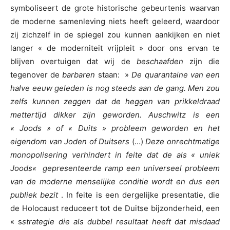
symboliseert de grote historische gebeurtenis waarvan
de moderne samenleving niets heeft geleerd, waardoor
zij zichzelf in de spiegel zou kunnen aankijken en niet
langer « de moderniteit vrijpleit » door ons ervan te
blijven overtuigen dat wij de
beschaafden
zijn die
tegenover de
barbaren
staan: »
De quarantaine van een
halve eeuw geleden is nog steeds aan de gang. Men zou
zelfs kunnen zeggen dat de heggen van prikkeldraad
mettertijd dikker zijn geworden. Auschwitz is een
« Joods » of « Duits » probleem geworden en het
eigendom van Joden of Duitsers
(…)
Deze onrechtmatige
monopolisering verhindert in feite dat de als
«
uniek
Joods
«
gepresenteerde ramp
een universeel probleem
van de moderne menselijke conditie wordt en dus een
publiek bezit
. In feite is een dergelijke presentatie, die
de Holocaust reduceert tot de Duitse bijzonderheid, een
« s
strategie die als dubbel resultaat heeft dat misdaad