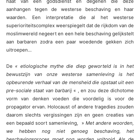
haat van een godsdienst en degenen die deze
aanhangen tegen de westerse beschaving en haar
waarden. Een interpretatie die al het westerse
superioriteitscomplex weerspiegelt dat de rijkdom van de
moslimwereld negeert en een hele beschaving gelijkstelt
aan barbaren zodra een paar woedende gekken zich
uitroepen…
De
« etiologische mythe die diep geworteld is in het
bewustzijn van onze westerse samenleving is het
opbeurende verhaal van de mensheid die opstaat uit een
pre-sociale staat van barbarij
« , en zou deze dichotome
vorm van denken voeden die voordelig is voor de
propagator ervan. Holocaust of andere tragedies zouden
daarom slechts vergissingen zijn en geen creaties van
een bepaald soort samenleving, »
Met andere woorden,
we hebben nog niet genoeg beschaving, het
beschavingsproces moet nog worden voltooid. Als de