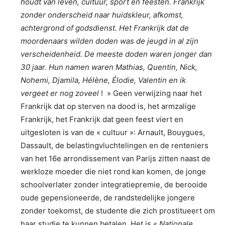
houdt van leven, cultuur, sport en feesten. Frankrijk
zonder onderscheid naar huidskleur, afkomst,
achtergrond of godsdienst. Het Frankrijk dat de
moordenaars wilden doden was de jeugd in al zijn
verscheidenheid. De meeste doden waren jonger dan
30 jaar. Hun namen waren Mathias, Quentin, Nick,
Nohemi, Djamila, Hélène, Élodie, Valentin en ik
vergeet er nog zoveel
! » Geen verwijzing naar het
Frankrijk dat op sterven na dood is, het armzalige
Frankrijk, het Frankrijk dat geen feest viert en
uitgesloten is van de « cultuur »: Arnault, Bouygues,
Dassault, de belastingvluchtelingen en de renteniers
van het 16e arrondissement van Parijs zitten naast de
werkloze moeder die niet rond kan komen, de jonge
schoolverlater zonder integratiepremie, de berooide
oude gepensioneerde, de randstedelijke jongere
zonder toekomst, de studente die zich prostitueert om
haar studie te kunnen betalen. Het is
« Nationale