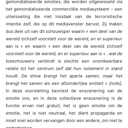
gemondialiseerde emoties, die worden uitgewisseld via
het gemondialiseerde commerciële mediasysteem – een
uitwisseling die niet losstaat van de terroristische
intentie zelf, die op dit mediavenster berust. Zij maken
dus deel uit van dit schouwspel waarin
« een deel van de
wereld
zichzelf
voorstelt voor de wereld, en
er superieur
aan is » en waarin « een deel van de wereld zichzelf
voorstelt voor de wereld, en er superieur aan is
« .
wat de
toeschouwers verbindt is slechts een onomkeerbare
relatie tot het centrum zelf dat hun isolement in stand
houdt. De show brengt het aparte samen, maar het
brengt het samen
als een afzonderlijke entiteit
« [note].
In deze voorstelling bevriest de enscenering van de
emotie ons, en in deze collectieve enscenering is de
functie ervan niet gratuit, het is geen emotie om de
emotie, het is niet neutraal, het dient propaganda en
moet snel worden vervangen door een andere, om niet te
onderbreken.