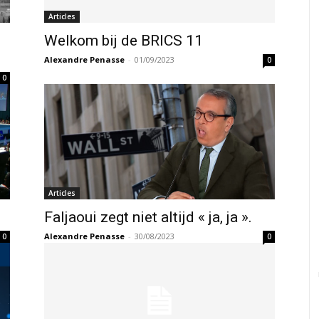
Articles
Welkom bij de BRICS 11
Alexandre Penasse
-
01/09/2023
0
0
Articles
Faljaoui zegt niet altijd « ja, ja ».
Alexandre Penasse
-
30/08/2023
0
0