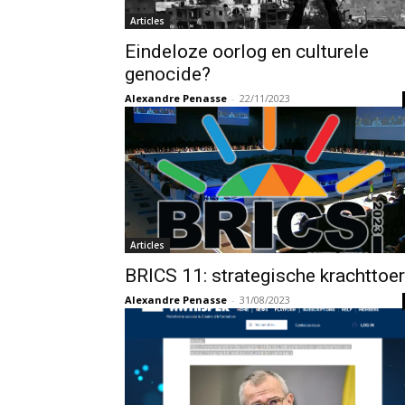
Articles
Eindeloze oorlog en culturele
genocide?
Alexandre Penasse
-
22/11/2023
Articles
BRICS 11: strategische krachttoer
Alexandre Penasse
-
31/08/2023