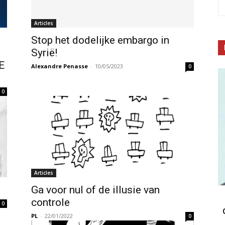
Articles
Stop het dodelijke embargo in
Syrië!
E
Alexandre Penasse
-
10/05/2023
0
0
Articles
Ga voor nul of de illusie van
controle
0
PL
-
22/01/2022
0