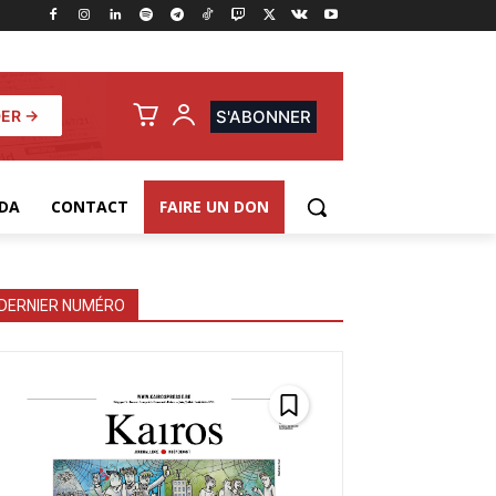
ER →
S'ABONNER
DA
CONTACT
FAIRE UN DON
DERNIER NUMÉRO