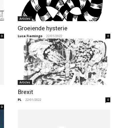
Articles
Groeiende hysterie
Luca Fiamingo
-
22/01/2022
0
0
Articles
Brexit
PL
-
22/01/2022
0
0