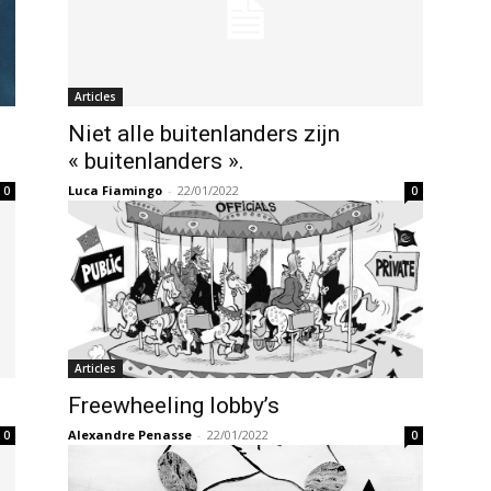
Articles
Niet alle buitenlanders zijn
« buitenlanders ».
Luca Fiamingo
-
22/01/2022
0
0
Articles
Freewheeling lobby’s
Alexandre Penasse
-
22/01/2022
0
0