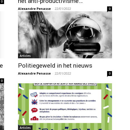
het anti-productivisme…
0
Alexandre Penasse
-
22/01/2022
0
Articles
le
Politiegeweld in het nieuws
Alexandre Penasse
-
22/01/2022
0
0
Articles