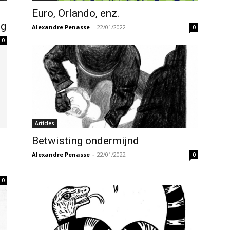
Euro, Orlando, enz.
ng
Alexandre Penasse
-
22/01/2022
0
0
Articles
Betwisting ondermijnd
Alexandre Penasse
-
22/01/2022
0
0