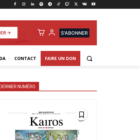
ER →
S'ABONNER
DA
CONTACT
FAIRE UN DON
DERNIER NUMÉRO