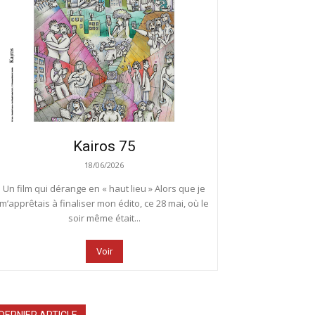
Kairos 75
18/06/2026
Un film qui dérange en « haut lieu » Alors que je
m’apprêtais à finaliser mon édito, ce 28 mai, où le
soir même était...
Voir