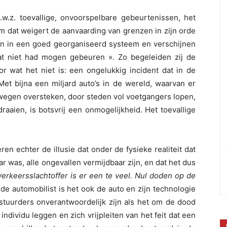
w.z. toevallige, onvoorspelbare gebeurtenissen, het
m dat weigert de aanvaarding van grenzen in zijn orde
ten in een goed georganiseerd systeem en verschijnen
at niet had mogen gebeuren ». Zo begeleiden zij de
r wat het niet is: een ongelukkig incident dat in de
t bijna een miljard auto’s in de wereld, waarvan er
 wegen oversteken, door steden vol voetgangers lopen,
raaien, is botsvrij een onmogelijkheid. Het toevallige
ren echter de illusie dat onder de fysieke realiteit dat
r was, alle ongevallen vermijdbaar zijn, en dat het dus
verkeersslachtoffer is er een te veel. Nul doden op de
 de automobilist is het ook de auto en zijn technologie
estuurders onverantwoordelijk zijn als het om de dood
 individu leggen en zich vrijpleiten van het feit dat een