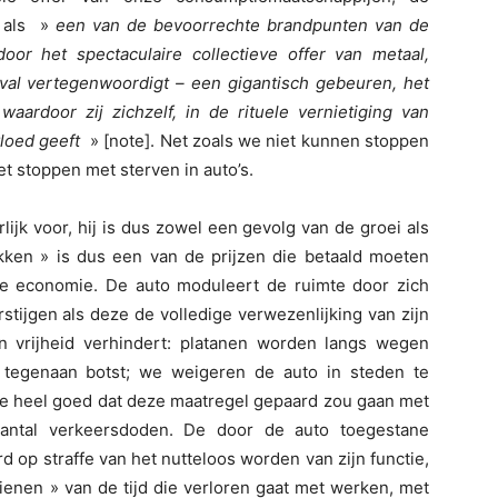
o als »
een van de bevoorrechte brandpunten van de
door het spectaculaire collectieve offer van metaal,
al vertegenwoordigt – een gigantisch gebeuren, het
aardoor zij zichzelf, in de rituele vernietiging van
vloed geeft
» [note]. Net zoals we niet kunnen stoppen
et stoppen met sterven in auto’s.
lijk voor, hij is dus zowel een gevolg van de groei als
ken » is dus een van de prijzen die betaald moeten
che economie. De auto moduleert de ruimte door zich
rstijgen als deze de volledige verwezenlijking van zijn
 vrijheid verhindert: platanen worden langs wegen
tegenaan botst; we weigeren de auto in steden te
we heel goed dat deze maatregel gepaard zou gaan met
aantal verkeersdoden. De door de auto toegestane
op straffe van het nutteloos worden van zijn functie,
ienen » van de tijd die verloren gaat met werken, met