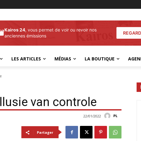
Kairos 24
, vous permet de voir ou revoir nos
REGARD
anciennes émissions
LES ARTICLES
MÉDIAS
LA BOUTIQUE
AGEN
le
llusie van controle
PL
22/01/2022
Partager