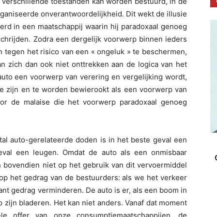
 verschillende toestanden kan worden bestuurd, in de
ganiseerde onverantwoordelijkheid. Dit wekt de illusie
eerd in een maatschappij waarin hij paradoxaal genoeg
chrijden. Zodra een dergelijk voorwerp binnen ieders
ch tegen het risico van een « ongeluk » te beschermen,
n zich dan ook niet onttrekken aan de logica van het
auto een voorwerp van verering en vergelijking wordt,
e zijn en te worden bewierookt als een voorwerp van
voor de malaise die het voorwerp paradoxaal genoeg
tal auto-gerelateerde doden is in het beste geval een
 geval een leugen. Omdat de auto als een onmisbaar
 bovendien niet op het gebruik van dit vervoermiddel
op het gedrag van de bestuurders: als we het verkeer
ant gedrag verminderen. De auto is er, als een boom in
p zijn bladeren. Het kan niet anders. Vanaf dat moment
ele offer van onze consumptiemaatschappijen, de