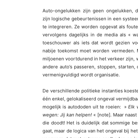
Auto-ongelukken zijn geen ongelukken, d.
zijn logische gebeurtenissen in een systee
te integreren. Ze worden opgevat als fou
vervolgens dagelijks in de media als « w
toeschouwer als iets dat wordt gezien voo
nabije toekomst moet worden vermeden. Me
miljoenen voortdurend in het verkeer zijn,
andere auto’s passeren, stoppen, starten, d
vermenigvuldigd wordt organisatie.
De verschillende politieke instanties koeste
één enkel, gelokaliseerd ongeval vermijdbaa
mogelijk is autododen uit te roeien: »
Elk 
wegen: Jij kan helpen!
« [note]. Maar naast
die doodt! Het is duidelijk dat sommige b
gaat, maar de logica van het ongeval bij het