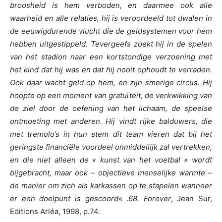
broosheid is hem verboden, en daarmee ook alle
waarheid en alle relaties, hij is veroordeeld tot dwalen in
de eeuwigdurende vlucht die de geldsystemen voor hem
hebben uitgestippeld. Tevergeefs zoekt hij in de spelen
van het stadion naar een kortstondige verzoening met
het kind dat hij was en dat hij nooit ophoudt te verraden.
Ook daar wacht geld op hem, en zijn smerige circus. Hij
hoopte op een moment van gratuïteit, de verkwikking van
de ziel door de oefening van het lichaam, de speelse
ontmoeting met anderen. Hij vindt rijke balduwers, die
met tremolo’s in hun stem dit team vieren dat bij het
geringste financiële voordeel onmiddellijk zal vertrekken,
en die niet alleen de « kunst van het voetbal » wordt
bijgebracht, maar ook – objectieve menselijke warmte –
de manier om zich als karkassen op te stapelen wanneer
er een doelpunt is gescoord
« .
68. Forever
, Jean Sur,
Editions Arléa, 1998, p.74.