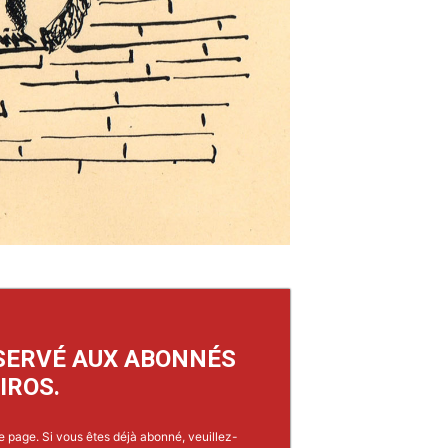
SERVÉ AUX ABONNÉS
IROS.
e page. Si vous êtes déjà abonné, veuillez-