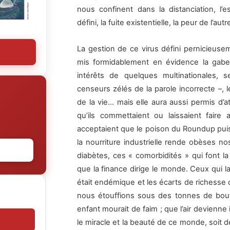
nous confinent dans la distanciation, l’es
défini, la fuite existentielle, la peur de l’aut
La gestion de ce virus défini pernicieus
mis formidablement en évidence la gabeg
intérêts de quelques multinationales
censeurs zélés de la parole incorrecte –, l
de la vie… mais elle aura aussi permis d’att
qu’ils commettaient ou laissaient fair
acceptaient que le poison du Roundup pui
la nourriture industrielle rende obèses n
diabètes, ces « comorbidités » qui font la 
que la finance dirige le monde. Ceux qui la
était endémique et les écarts de richesse d
nous étouffions sous des tonnes de bouf
enfant mourait de faim ; que l’air devienne ir
le miracle et la beauté de ce monde, soit dé