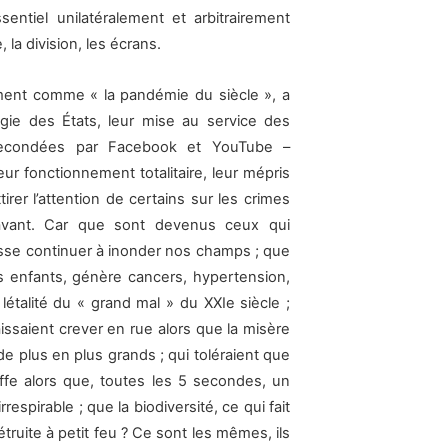
sentiel unilatéralement et arbitrairement
re, la division, les écrans.
ement comme « la pandémie du siècle », a
ie des États, leur mise au service des
, secondées par Facebook et YouTube –
eur fonctionnement totalitaire, leur mépris
irer l’attention de certains sur les crimes
e avant. Car que sont devenus ceux qui
sse continuer à inonder nos champs ; que
os enfants, génère cancers, hypertension,
létalité du « grand mal » du XXIe siècle ;
issaient crever en rue alors que la misère
e plus en plus grands ; qui toléraient que
fe alors que, toutes les 5 secondes, un
respirable ; que la biodiversité, ce qui fait
truite à petit feu ? Ce sont les mêmes, ils