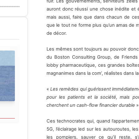
fuir. Les gouvernements, serviteurs zélés
auront donc réussi une chose inédite et é
mais aussi, faire que dans chacun de ces
que le tout ne forme plus qu’un amas de m
de décor.
Les mêmes sont toujours au pouvoir donc, 
du Boston Consulting Group, de Friends
lobby pharmaceutique, ces grandes boîtes
magnanimes dans la com’, réalistes dans la
«
Les remèdes qui guérissent immédiatemen
pour les patients et la société, mais po
cherchent un cash-flow financier durable
»
Ces technocrates qui, quand l’appartement b
5G, l’éclairage led sur les autouroutes, le
les pompiers, sauver ce qu’il reste, s