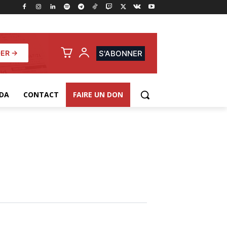
ER →
S'ABONNER
DA
CONTACT
FAIRE UN DON