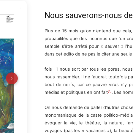
Nous sauverons-nous de
Plus de 15 mois qu’on n’entend que cela, q
probabilités que des inconnus que l’on cro
semble s’être arrêté pour « sauver » l’h
dans cet édito de ne pas le citer une seul
fois : il nous sort par tous les pores, n
nous rassembler. Il ne faudrait toutefois pa
›
bout de nerfs, car ce pauvre virus n’y p
[1]
médias et politiques en ont fait
. Les homm
On nous demande de parler d’autres choses,
monomaniaque de la caste politico-médi
évoquer la vie, le théâtre, la nature, l’am
voyages (pas les « vacances »), la beauté