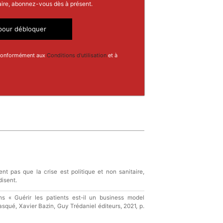
aire, abonnez-vous dès à présent.
our débloquer
 conformément aux
Conditions d'utilisation
et à
ent pas que la crise est politique et non sanitaire,
disent.
« Guérir les patients est-il un business model
squé, Xavier Bazin, Guy Trédaniel éditeurs, 2021, p.