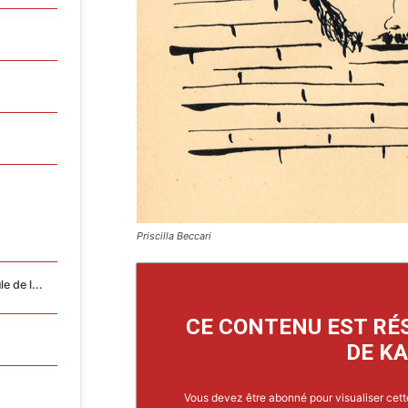
Priscilla Beccari
e de l...
CE CONTENU EST RÉ
DE KA
Vous devez être abonné pour visualiser cett