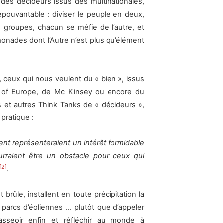
 des décideurs issus des multinationales,
pouvantable : diviser le peuple en deux,
 groupes, chacun se méfie de l’autre, et
onades dont l’Autre n’est plus qu’élément
ceux qui nous veulent du « bien », issus
 of Europe, de Mc Kinsey ou encore du
 et autres Think Tanks de « décideurs »,
 pratique :
t représenteraient un intérêt formidable
urraient être un obstacle pour ceux qui
[2]
.
rûle, installent en toute précipitation la
s parcs d’éoliennes … plutôt que d’appeler
’asseoir enfin et réfléchir au monde à