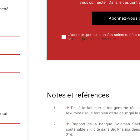
vous connecter. Dans le cas contr
lmené
Abonnez-vous p
J'accepte que mes données soient traitées
la
Politique de confidentialité
Notes et références
↑
De là le fait que si les gens ne réalis
l’exutoire risque fort bien d’être ceux qui le 
 soi
↑
Rapport de la banque Goldman Sachs 
soutenable ? », cité dans Big Pharma déma
214.