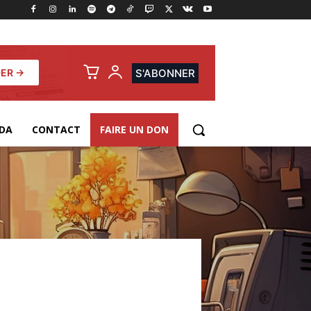
ER →
S'ABONNER
DA
CONTACT
FAIRE UN DON