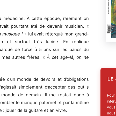
 ou médecine. À cette époque, rarement on
 avait pourtant été de devenir musicien. «
la
musique !
» lui avait rétorqué mon grand-
n et surtout très lucide. En réplique
barqué de force à 5 ans sur les bancs du
 mes autres frères. «
À cet âge-là, on ne
LE
idée d’un monde de devoirs et d’obligations
’agissait simplement d’accepter des outils
e monde de demain. Il me restait donc à
Pour
inte
 combler le manque paternel et par la même
vous,
: jouer de la guitare et en vivre.
nous,