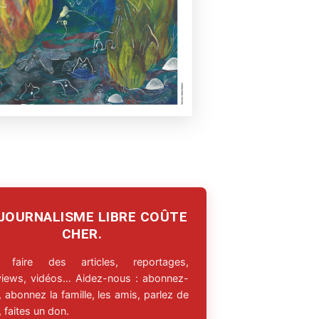
 JOURNALISME LIBRE COÛTE
CHER.
 faire des articles, reportages,
rviews, vidéos… Aidez-nous : abonnez-
 abonnez la famille, les amis, parlez de
 faites un don.