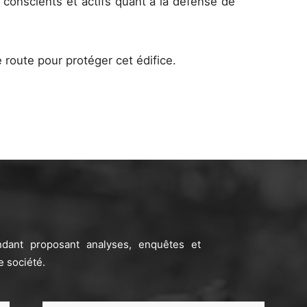
conscients et actifs quant à la défense de
e route pour protéger cet édifice.
ndant proposant analyses, enquêtes et
e société.