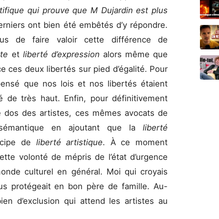
tifique qui prouve que M Dujardin est plus
erniers ont bien été embêtés d’y répondre.
us de faire valoir cette différence de
lte
et
liberté d’ex
pression
alors même que
ce ces deux libertés sur pied d’égalité. Pour
 pensé que nos lois et nos libertés étaient
bé de très haut. Enfin, pour définitivement
e dos des artistes, ces mêmes avocats de
r sémantique en ajoutant que la
liberté
incipe de
liberté artistique
. À ce moment
 cette volonté de mépris de l’état d’urgence
onde culturel en général. Moi qui croyais
ous protégeait en bon père de famille. Au-
 bien d’exclusion qui attend les artistes au