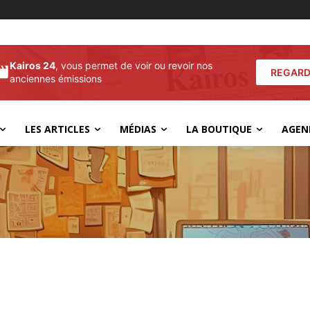
Kairos 24
, vous permet de voir ou revoir nos
REGARD
anciennes émissions
LES ARTICLES
MÉDIAS
LA BOUTIQUE
AGEN