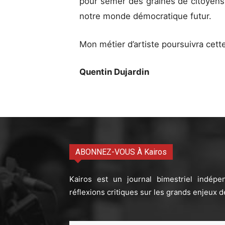
pour semer des graines de citoyens 
notre monde démocratique futur.
Mon métier d’artiste poursuivra cett
Quentin Dujardin
ABONNEZ-VOUS À Kairos
Kairos est un journal bimestriel indépe
réflexions critiques sur les grands enjeux d