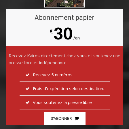
Abonnement papier
30
€
/an
Recevez Kairos directement chez vous et soutenez une
presse libre et indépendante
Recevez 5 numéros
Frais d’expédition selon destination.
Vous soutenez la presse libre
S'ABONNER