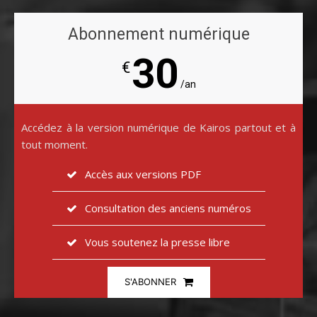
Abonnement numérique
30
€
/an
Accédez à la version numérique de Kairos partout et à
tout moment.
Accès aux versions PDF
Consultation des anciens numéros
Vous soutenez la presse libre
S'ABONNER