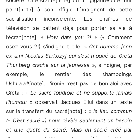
société. Une statue[note] ou un gigantesque mur
peint[note] à son effigie témoignent de cette
sacralisation inconsciente. Les chaînes de
télévision se battent déjà pour porter sa vie à
l’écran[note]. «
How dare you ?!
» (« Comment
osez-vous ?!) s’indigne-t-elle. «
Cet homme [son
ex-ami Nicolas Sarkozy] qui s’est moqué de Greta
Thunberg crache sur la jeunesse
», s’indigne, par
exemple, le rentier des shampoings
Ushuaia®[note]. L’ironie n’est pas de bon aloi avec
Greta ; «
Le sacré foudroie et ne supporte jamais
l’humour
» observait Jacques Ellul dans un texte
sur le transfert du sacré[note] : «
le lieu commun
(« C’est sacré ») nous révèle seulement un besoin
et une quête du sacré. Mais un sacré créé par