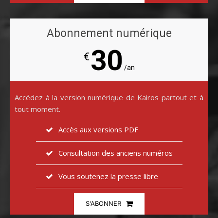
Abonnement numérique
30
€
/an
Accédez à la version numérique de Kairos partout et à
tout moment.
Accès aux versions PDF
Consultation des anciens numéros
Vous soutenez la presse libre
S'ABONNER