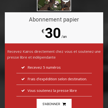
Abonnement papier
30
€
/an
Recevez Kairos directement chez vous et soutenez une
presse libre et indépendante
Recevez 5 numéros
Frais d’expédition selon destination.
Vous soutenez la presse libre
S'ABONNER