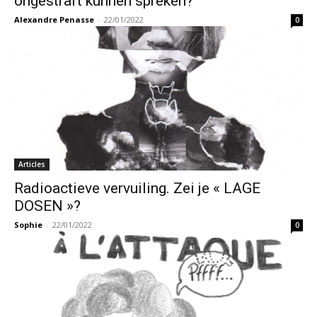
ongestraft kunnen spreken?
Alexandre Penasse
-
22/01/2022
0
Articles
Radioactieve vervuiling. Zei je « LAGE
DOSEN »?
Sophie
-
22/01/2022
0