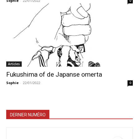
Sophie
-
22/01/2022
0
Articles
Fukushima of de Japanse omerta
Sophie
-
22/01/2022
0
DERNIER NUMÉRO