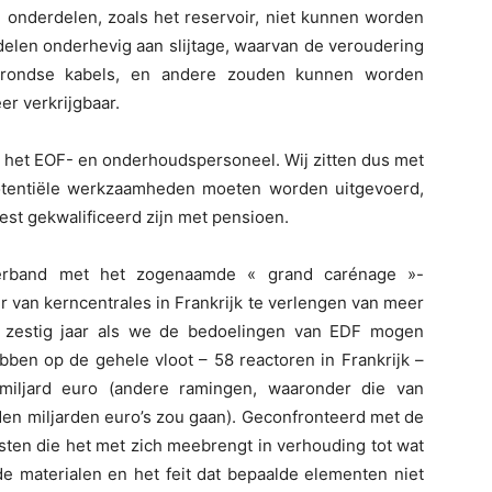
 onderdelen, zoals het reservoir, niet kunnen worden
elen onderhevig aan slijtage, waarvan de veroudering
grondse kabels, en andere zouden kunnen worden
er verkrijgbaar.
 het EOF- en onderhoudspersoneel. Wij zitten dus met
otentiële werkzaamheden moeten worden uitgevoerd,
st gekwalificeerd zijn met pensioen.
erband met het zogenaamde « grand carénage »-
r van kerncentrales in Frankrijk te verlengen van meer
elfs zestig jaar als we de bedoelingen van EDF mogen
ben op de gehele vloot – 58 reactoren in Frankrijk –
iljard euro (andere ramingen, waaronder die van
en miljarden euro’s zou gaan). Geconfronteerd met de
ten die het met zich meebrengt in verhouding tot wat
de materialen en het feit dat bepaalde elementen niet