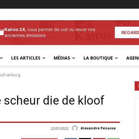
Kairos 24
, vous permet de voir ou revoir nos
REGARD
anciennes émissions
LES ARTICLES
MÉDIAS
LA BOUTIQUE
AGEN
loof verborg
 scheur die de kloof
Alexandre Penasse
22/01/2022