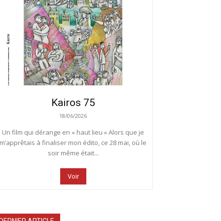
Kairos 75
18/06/2026
Un film qui dérange en « haut lieu » Alors que je
m’apprêtais à finaliser mon édito, ce 28 mai, où le
soir même était...
Voir