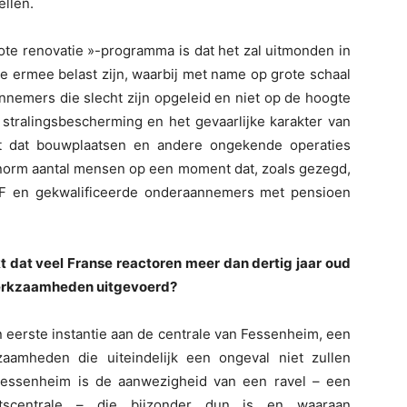
llen.
ote renovatie »-programma is dat het zal uitmonden in
 ermee belast zijn, waarbij met name op grote schaal
nemers die slecht zijn opgeleid en niet op de hoogte
 stralingsbescherming en het gevaarlijke karakter van
at dat bouwplaatsen en andere ongekende operaties
enorm aantal mensen op een moment dat, zoals gezegd,
DF en gekwalificeerde onderaannemers met pensioen
kt dat veel Franse reactoren meer dan dertig jaar oud
lwerkzaamheden uitgevoerd?
 eerste instantie aan de centrale van Fessenheim, een
aamheden die uiteindelijk een ongeval niet zullen
essenheim is de aanwezigheid van een ravel – een
itscentrale – die bijzonder dun is en waaraan