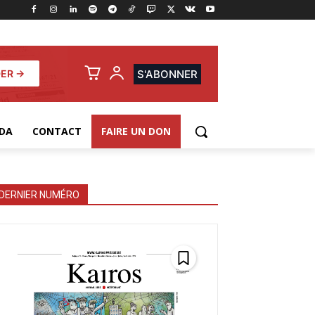
ER →
S'ABONNER
DA
CONTACT
FAIRE UN DON
DERNIER NUMÉRO