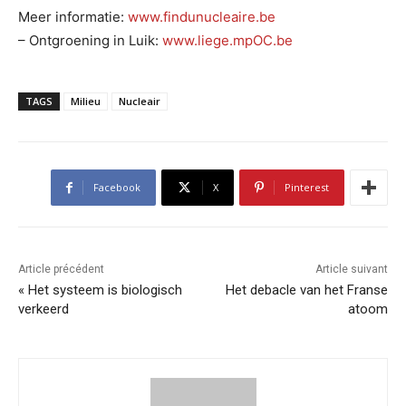
Meer informatie:
www.findunucleaire.be
– Ontgroening in Luik:
www.liege.mpOC.be
TAGS
Milieu
Nucleair
Facebook
X
Pinterest
Article précédent
Article suivant
« Het systeem is biologisch
Het debacle van het Franse
verkeerd
atoom