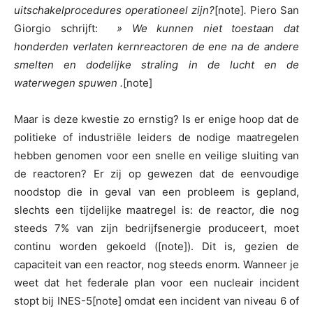
uitschakelprocedures operationeel zijn?
[note]
.
Piero San
Giorgio schrijft:
»
We kunnen niet toestaan dat
honderden verlaten kernreactoren de ene na de andere
smelten en dodelijke straling in de lucht en de
waterwegen spuwen
.
[note]
Maar is deze kwestie zo ernstig? Is er enige hoop dat de
politieke of industriële leiders de nodige maatregelen
hebben genomen voor een snelle en veilige sluiting van
de reactoren? Er zij op gewezen dat de eenvoudige
noodstop die in geval van een probleem is gepland,
slechts een tijdelijke maatregel is: de reactor, die nog
steeds 7% van zijn bedrijfsenergie produceert, moet
continu worden gekoeld ([note]). Dit is, gezien de
capaciteit van een reactor, nog steeds enorm
.
Wanneer je
weet dat het federale plan voor een nucleair incident
stopt bij INES-5[note] omdat een incident van niveau 6 of