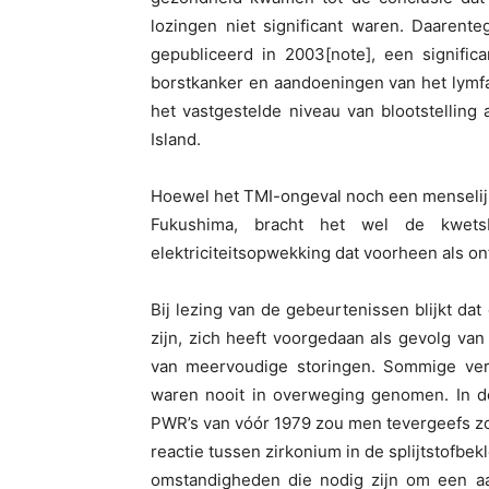
lozingen niet significant waren. Daarent
gepubliceerd in 2003[note], een significa
borstkanker en aandoeningen van het lymf
het vastgestelde niveau van blootstelling
Island.
Hoewel het TMI-ongeval noch een menselij
Fukushima, bracht het wel de kwets
elektriciteitsopwekking dat voorheen als o
Bij lezing van de gebeurtenissen blijkt dat
zijn, zich heeft voorgedaan als gevolg v
van meervoudige storingen. Sommige vers
waren nooit in overweging genomen. In d
PWR’s van vóór 1979 zou men tevergeefs z
reactie tussen zirkonium in de splijtstofb
omstandigheden die nodig zijn om een aan