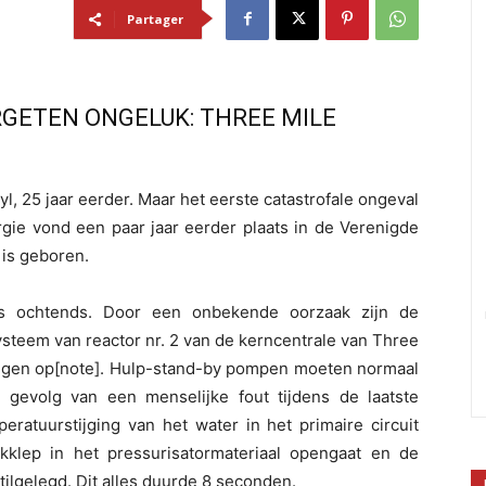
Partager
RGETEN ONGELUK: THREE MILE
, 25 jaar eerder. Maar het eerste catastrofale ongeval
rgie vond een paar jaar eerder plaats in de Verenigde
 is geboren.
s ochtends. Door een onbekende oorzaak zijn de
teem van reactor nr. 2 van de kerncentrale van Three
 liggen op[note]. Hulp-stand-by pompen moeten normaal
ls gevolg van een menselijke fout tijdens de laatste
ratuurstijging van het water in het primaire circuit
klep in het pressurisatormateriaal opengaat en de
ilgelegd. Dit alles duurde 8 seconden.