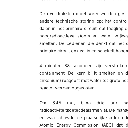
De overdrukklep moet weer worden geslo
andere technische storing op: het contro
dalen in het primaire circuit, dat leeglie
hoogradioactieve stoom en water vrijkw
smelten. De bediener, die denkt dat het d
primaire circuit ook vol is en schakelt handma
4 minuten 38 seconden zijn verstreken. 
containment. De kern blijft smelten en d
zirkonium) reageert met water tot grote ho
reactor worden opgesloten.
Om 6.45 uur, bijna drie uur n
radioactiviteitsdetectiealarmen af. De mana
en waarschuwde de plaatselijke autoritei
Atomic Energy Commission (AEC) dat de