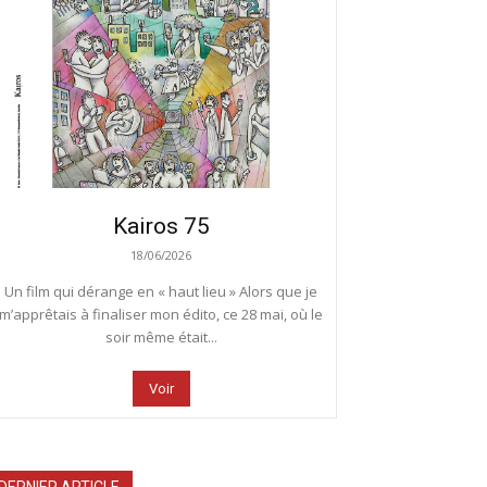
Kairos 75
18/06/2026
Un film qui dérange en « haut lieu » Alors que je
m’apprêtais à finaliser mon édito, ce 28 mai, où le
soir même était...
Voir