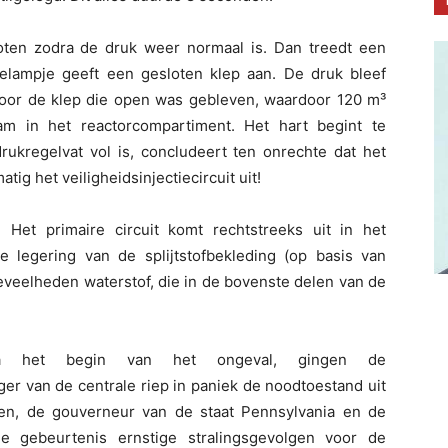
ten zodra de druk weer normaal is. Dan treedt een
lelampje geeft een gesloten klep aan. De druk bleef
p door de klep die open was gebleven, waardoor 120 m³
am in het reactorcompartiment. Het hart begint te
rukregelvat vol is, concludeert ten onrechte dat het
tig het veiligheidsinjectiecircuit uit!
Het primaire circuit komt rechtstreeks uit in het
e legering van de splijtstofbekleding (op basis van
eveelheden waterstof, die in de bovenste delen van de
a het begin van het ongeval, gingen de
ger van de centrale riep in paniek de noodtoestand uit
ten, de gouverneur van de staat Pennsylvania en de
 gebeurtenis ernstige stralingsgevolgen voor de