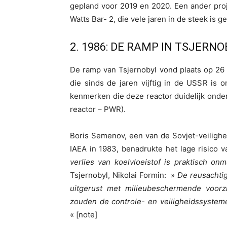
gepland voor 2019 en 2020. Een ander projec
Watts Bar- 2, die vele jaren in de steek is g
2. 1986: DE RAMP IN TSJERNO
De ramp van Tsjernobyl vond plaats op 26 
die sinds de jaren vijftig in de USSR is o
kenmerken die deze reactor duidelijk onde
reactor – PWR).
Boris Semenov, een van de Sovjet-veiligh
IAEA in 1983, benadrukte het lage risico v
verlies van koelvloeistof is praktisch on
Tsjernobyl, Nikolai Formin: »
De reusachtig
uitgerust met milieubeschermende voorzi
zouden de controle- en veiligheidssystem
« [note]