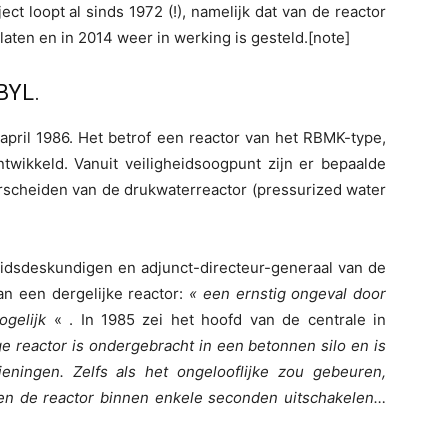
t loopt al sinds 1972 (!), namelijk dat van de reactor
elaten en in 2014 weer in werking is gesteld.[note]
BYL.
april 1986. Het betrof een reactor van het RBMK-type,
ntwikkeld. Vanuit veiligheidsoogpunt zijn er bepaalde
rscheiden van de drukwaterreactor (pressurized water
eidsdeskundigen en adjunct-directeur-generaal van de
an een dergelijke reactor:
« een ernstig ongeval door
mogelijk
« . In 1985 zei het hoofd van de centrale in
e reactor is ondergebracht in een betonnen silo en is
eningen. Zelfs als het ongelooflijke zou gebeuren,
en de reactor binnen enkele seconden uitschakelen…