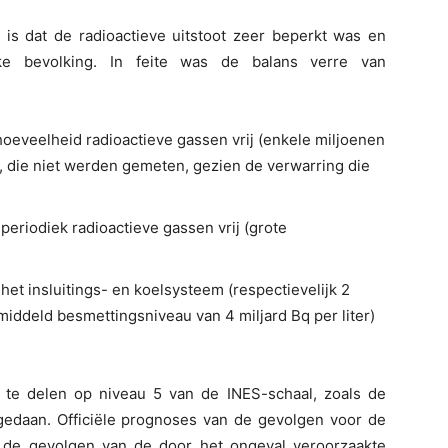
 is dat de radioactieve uitstoot zeer beperkt was en
ke bevolking. In feite was de balans verre van
oeveelheid radioactieve gassen vrij (enkele miljoenen
), die niet werden gemeten, gezien de verwarring die
riodiek radioactieve gassen vrij (grote
et insluitings- en koelsysteem (respectievelijk 2
emiddeld besmettingsniveau van 4 miljard Bq per liter)
 te delen op niveau 5 van de INES-schaal, zoals de
 gedaan. Officiële prognoses van de gevolgen voor de
 de gevolgen van de door het ongeval veroorzaakte