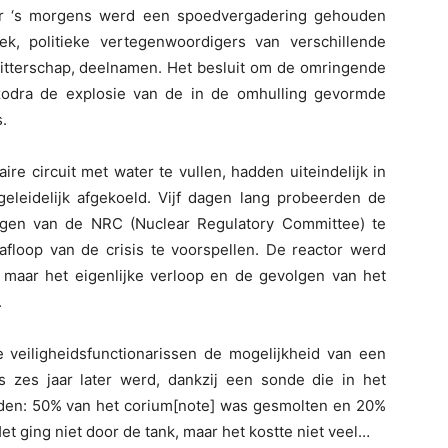
r ‘s morgens werd een spoedvergadering gehouden
k, politieke vertegenwoordigers van verschillende
itterschap, deelnamen. Het besluit om de omringende
odra de explosie van de in de omhulling gevormde
.
re circuit met water te vullen, hadden uiteindelijk in
leidelijk afgekoeld. Vijf dagen lang probeerden de
igen van de NRC (Nuclear Regulatory Committee) te
floop van de crisis te voorspellen. De reactor werd
, maar het eigenlijke verloop en de gevolgen van het
.
 veiligheidsfunctionarissen de mogelijkheid van een
s zes jaar later werd, dankzij een sonde die in het
nden: 50% van het corium[note] was gesmolten en 20%
t ging niet door de tank, maar het kostte niet veel…