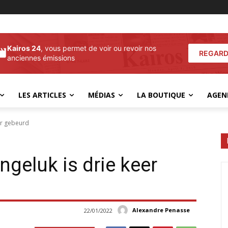
Kairos 24
, vous permet de voir ou revoir nos
REGARD
anciennes émissions
LES ARTICLES
MÉDIAS
LA BOUTIQUE
AGEN
er gebeurd
geluk is drie keer
Alexandre Penasse
22/01/2022