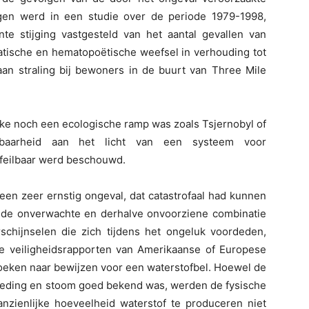
egen werd in een studie over de periode 1979-1998,
nte stijging vastgesteld van het aantal gevallen van
atische en hematopoëtische weefsel in verhouding tot
 aan straling bij bewoners in de buurt van Three Mile
ke noch een ecologische ramp was zoals Tsjernobyl of
baarheid aan het licht van een systeem voor
nfeilbaar werd beschouwd.
 een zeer ernstig ongeval, dat catastrofaal had kunnen
an de onverwachte en derhalve onvoorziene combinatie
chijnselen die zich tijdens het ongeluk voordeden,
e veiligheidsrapporten van Amerikaanse of Europese
oeken naar bewijzen voor een waterstofbel. Hoewel de
ekleding en stoom goed bekend was, werden de fysische
zienlijke hoeveelheid waterstof te produceren niet