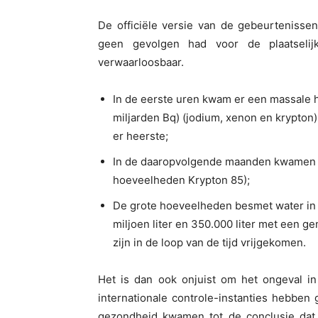
De officiële versie van de gebeurtenissen
geen gevolgen had voor de plaatselij
verwaarloosbaar.
In de eerste uren kwam er een massale h
miljarden Bq) (jodium, xenon en krypton
er heerste;
In de daaropvolgende maanden kwamen pe
hoeveelheden Krypton 85);
De grote hoeveelheden besmet water in h
miljoen liter en 350.000 liter met een g
zijn in de loop van de tijd vrijgekomen.
Het is dan ook onjuist om het ongeval in
internationale controle-instanties hebben
gezondheid kwamen tot de conclusie dat