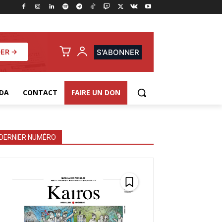
ER →
S'ABONNER
DA
CONTACT
FAIRE UN DON
DERNIER NUMÉRO