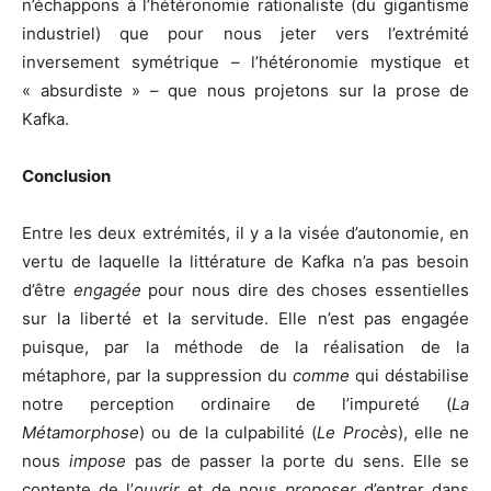
n’échappons à l’hétéronomie rationaliste (du gigantisme
industriel) que pour nous jeter vers l’extrémité
inversement symétrique – l’hétéronomie mystique et
« absurdiste » – que nous projetons sur la prose de
Kafka.
Conclusion
Entre les deux extrémités, il y a la visée d’autonomie, en
vertu de laquelle la littérature de Kafka n’a pas besoin
d’être
engagée
pour nous dire des choses essentielles
sur la liberté et la servitude. Elle n’est pas engagée
puisque, par la méthode de la réalisation de la
métaphore, par la suppression du
comme
qui déstabilise
notre perception ordinaire de l’impureté (
La
Métamorphose
) ou de la culpabilité (
Le Procès
), elle ne
nous
impose
pas de passer la porte du sens. Elle se
contente de l’
ouvrir
et de nous
proposer
d’entrer dans