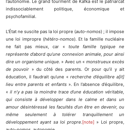
l’autonomie. Le grand tourment de Kafka est le patriarcat
indissociablement politique, économique et
psychofamilial.
L’État ne suscite pas la loi propre (
auto-nomos
) ; il impose
une loi impropre (
hétéro-nomos
). Et la famille nucléaire
ne fait pas mieux, car «
toute famille typique ne
représente d’abord qu’une connexion animale, pour ainsi
dire un organisme unique.
» Avec un «
monstrueux excès
de pouvoir
» du côté des parents. Or pour qu’il y ait
éducation, il faudrait qu’une «
recherche d’équilibre a[it]
lieu entre parents et enfants
». En l’absence d’équilibre,
«
il n’y a pas la moindre trace d’une éducation véritable,
qui consiste à développer dans le calme et dans un
amour désintéressé les facultés d’un être en devenir, ou
même seulement à tolérer tranquillement un
développement ayant sa loi propre.
[note]
» Loi propre,
auto-nomos, autonomie.