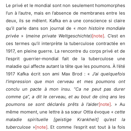
Le privé et le mondial sont non seulement homomorphes
l’un à l’autre, mais en l’absence de membranes entre les
deux, ils se mêlent. Kafka en a une conscience si claire
qu’il parle dans son journal de «
mon histoire mondiale
privée
» (
meine private Weltgeschichte
)
[note]
. C’est en
ces termes qu’il interprète la tuberculose contractée en
1917, en pleine guerre. La rencontre du corps privé et de
l’esprit guerrier-mondial fait de la tuberculose une
maladie qui affecte autant la tête que les poumons. À l’été
1917 Kafka écrit son ami Max Brod : «
J’ai quelquefois
l’impression que mon cerveau et mes poumons ont
conclu un pacte à mon insu. “Ca ne peut pas durer
comme ça”, a dit le cerveau, et au bout de cinq ans les
poumons se sont déclarés prêts à l’aider
[note]
. » Au
même moment, une lettre à sa sœur Ottla évoque «
cette
maladie spirituelle [geistige Krankheit] qu’est la
tuberculose
»
[note]
. Et comme l’esprit est tout à la fois