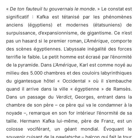
«
De ton fauteuil tu gouvernais le monde
. » Le constat est
significatif : Kafka est tétanisé par les phénomènes
anciens (égyptiens) et modernes (étatsuniens) de
surpuissance, d’expansionnisme, de gigantisme. Ce n’est
pas un hasard si le premier roman,
L’Amérique
, comporte
des scènes égyptiennes. L’abyssale inégalité des forces
terrifie le faible. Le petit homme est écrasé par l’énormité
de la pyramide. Dans
L’Amérique
, Karl est comme noyé au
milieu des 5.000 chambres et des couloirs labyrinthiques
du gigantesque hôtel « Occidental » où il s’embauche
quand il arrive dans la ville « égyptienne » de Ramsès.
Dans un passage du
Verdict
, Georges, entrant dans la
chambre de son père – ce père qui va le condamner à la
noyade –, remarque en son for intérieur l’énormité de sa
taille. Hermann Kafka lui-même, père de Franz, est un
colosse vociférant, un géant mondial. Évoquant le
souvenir cuisant de la
pawlatsche
– balcon qui fait le tour