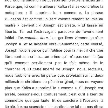
Pourquoi la situation de Joseph semble-t-elle absurde ?
Parce que, ici comme ailleurs, Kafka réalise-concrétise la
métaphore : il supprime le « comme ». La phrase
« Joseph est
comme
un serf volontairement soumis au
maître » devient : « Joseph est arrêté. » Et laissé en
liberté. Tel est l’extravagant paradoxe de l’événement
initial : l’
arrestation libre
. Les gardiens viennent arrêter
Joseph K. et le laissent libre. Seulement, cette liberté,
Joseph l’oublie parce qu’il l’utilise pour la nier : il cherche
librement son crime…, un crime qu’il n’a pas commis (ou
qu’il commet servilement par le fait même de le
chercher ?). Et cette liberté de Joseph, nous, lecteurs,
nous l’oublions avec lui parce que,
projetant
sur lui deux
millénaires chrétiens de péché originel, nous ne voyons
plus que Kafka a supprimé le « comme ». Si Joseph est
arrêté, pensons-nous confusément, c’est qu’il a bien dû
commettre quelque faute. Et de conclure à l’absurde, à
l’arbitraire, au scandale : les gardiens ne lui ont pas dit sa