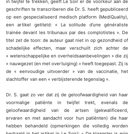
in twijfel te trekken, geeft Le Soir er de voorkeur aan de
geschriften te transcriberen die Dr. S. heeft gepubliceerd
op een gespecialiseerd medisch platform (MediQuality),
een artikel getiteld: « La solitude d’une généraliste
trainée devant les tribunaux par des complotistes ». De
titel zet de toon: de auteur gaat niet in op gezondheid of
schadelijke effecten, maar verschuilt zich achter de
« wetenschappelijke en overheidsaanbevelingen » die zij
« nauwgezet (en met overtuiging) » heeft toegepast. Zij is
de « eenvoudige uitvoerder » van de vaccinatie, het
slachtoffer van een « verbijsterende tegenslag ».
Dr. S. gaat zo ver dat zij de geloofwaardigheid van haar
voormalige patiënte in twijfel trekt, evenals de
geloofwaardigheid van de artsen (gekwalificeerd,
ervaren en met aandacht voor hun patiënten) die haar
hebben behandeld (opmerkingen die volledig worden
herhaald in het artikel in Le Soir): « De klaagster is erin