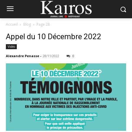
Accueil
Blog
Page 28
Appel du 10 Décembre 2022
Vidéo
Alexandre Penasse
-
28/11/2022
0