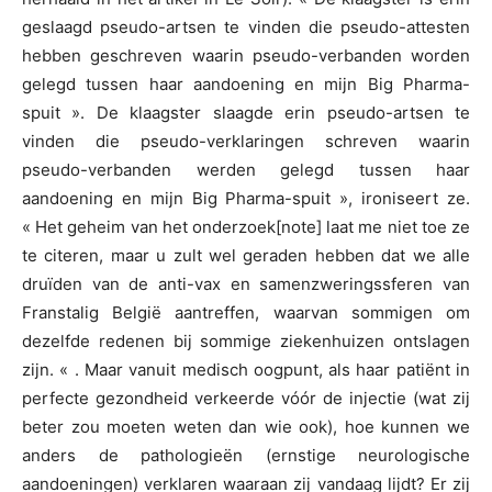
geslaagd pseudo-artsen te vinden die pseudo-attesten
hebben geschreven waarin pseudo-verbanden worden
gelegd tussen haar aandoening en mijn Big Pharma-
spuit ». De klaagster slaagde erin pseudo-artsen te
vinden die pseudo-verklaringen schreven waarin
pseudo-verbanden werden gelegd tussen haar
aandoening en mijn Big Pharma-spuit », ironiseert ze.
« Het geheim van het onderzoek[note] laat me niet toe ze
te citeren, maar u zult wel geraden hebben dat we alle
druïden van de anti-vax en samenzweringssferen van
Franstalig België aantreffen, waarvan sommigen om
dezelfde redenen bij sommige ziekenhuizen ontslagen
zijn. « . Maar vanuit medisch oogpunt, als haar patiënt in
perfecte gezondheid verkeerde vóór de injectie (wat zij
beter zou moeten weten dan wie ook), hoe kunnen we
anders de pathologieën (ernstige neurologische
aandoeningen) verklaren waaraan zij vandaag lijdt? Er zij